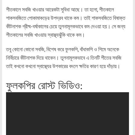
শীতকালে সবজি খাওয়ার আরেকটা সুবিধা আছে। তা হলো, শীতকালে
শাকসবজিতে পোকামাকড়ের উপদ্রব থাকে কম। তাই শাকসবজিতে বিষাক্ত
কীটনাশক গ্রীষ্ম-বর্ষাকালের চেয়ে তুলনামূলকভাবে কম দেওয়া হয়। সে জন্য
শীতকালের সবজি খাওয়ায় স্বাস্থ্যঝুঁকি থাকে কম।
তবু কোনো কোনো সবজি, বিশেষ করে ফুলকপি, বাঁধাকপি ও শিমে অনেকে
নির্বিচারে কীটনাশক দিয়ে থাকেন। তুলনামূলকভাবে এ তিনটি শীতের সবজি
তাই কখনো কখনো স্বাস্থ্যের উপকারের বদলে ক্ষতির কারণ হয়ে দাঁড়ায়।
ফুলকপির রোস্ট ভিডিও: