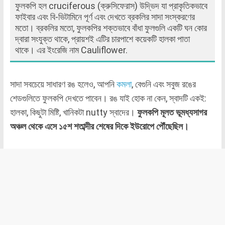
ফুলকপি হল cruciferous (ক্রুসিফেরাস) উদ্ভিদ যা প্রাকৃতিকভাবে
ফাইবার এবং বি-ভিটামিনে পূর্ণ এবং দেখতে ব্রকলির সাদা সংস্করণের
মতো। ব্রকলির মতো, ফুলকপির শক্তভাবে বাঁধা ফুলগুলি একটি ঘন কোর
দ্বারা সংযুক্ত থাকে, প্রায়শই এটির চারপাশে কয়েকটি হালকা পাতা
থাকে। এর ইংরেজি নাম Cauliflower.
সাদা সবচেয়ে সাধারণ রঙ হলেও, আপনি
কমলা
, বেগুনি এবং সবুজ রঙের
শেডগুলিতে ফুলকপি দেখতে পাবেন। রঙ যাই হোক না কেন, স্বাদটি একই:
হালকা, কিছুটা মিষ্টি, খানিকটা nutty স্বাদের।
ফুলকপি মূলত ভূমধ্যসাগর
অঞ্চল থেকে এসে ১৫শ শতাব্দীর শেষের দিকে ইউরোপে পৌঁছেছিল।