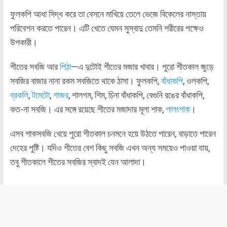
ফুলকপি আধা সিদ্ধ করে তা বেসনে মাখিয়ে তেলে ভেজে বিকেলের নাস্তায়
পরিবেশন করতে পারেন। এটি খেতে যেমন সুস্বাদু তেমনি শরীরের পক্ষেও
উপকারী।
শীতের সবজি আর
পিঠা
—এ দুটোই শীতের মজার খাবার। পুরো শীতকাল জুড়ে
সবজির বাজার নানা রকম সবজিতে থাকে ঠাসা। ফুলকপি,
বাঁধাকপি
, ওলকপি,
ব্রকলি
,
টমেটো
,
গাজর
, শালগম, শিম, চিনা বাঁধাকপি, বেগুনি রঙের বাঁধাকপি,
কত-না সবজি। এর সঙ্গে রয়েছে শীতের মজাদার মূলা শাক,
পালংশাক
।
এসব শাকসবজি খেয়ে পুরো শীতকাল চনমনে হয়ে উঠতে পারেন, বাড়াতে পারেন
দেহের পুষ্টি। যদিও শীতের বেশ কিছু সবজি এখন অন্য সময়েও পাওয়া যায়,
তবু শীতকালে শীতের সবজির স্বাদই যেন আলাদা।