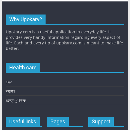
Why Upokary?
Upokary.com is a useful application in everyday life. It
provides very handy information regarding every aspect of
life. Each and every tip of upokary.com is meant to make life
better.
Health care
রক্ত
ক্যান্সার
গুরুত্বপূর্ণ লিংক
Useful links
Pages
Support