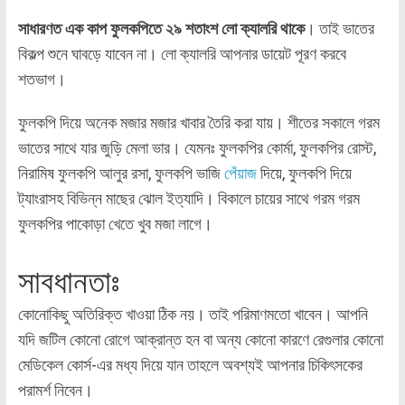
সাধারণত এক কাপ ফুলকপিতে ২৯ শতাংশ লো ক্যালরি থাকে
। তাই ভাতের
বিকল্প শুনে ঘাবড়ে যাবেন না। লো ক্যালরি আপনার ডায়েট পূরণ করবে
শতভাগ।
ফুলকপি দিয়ে অনেক মজার মজার খাবার তৈরি করা যায়। শীতের সকালে গরম
ভাতের সাথে যার জুড়ি মেলা ভার। যেমনঃ ফুলকপির কোর্মা, ফুলকপির রোস্ট,
নিরামিষ ফুলকপি আলুর রসা, ফুলকপি ভাজি
পেঁয়াজ
দিয়ে, ফুলকপি দিয়ে
ট্যাংরাসহ বিভিন্ন মাছের ঝোল ইত্যাদি। বিকালে চায়ের সাথে গরম গরম
ফুলকপির পাকোড়া খেতে খুব মজা লাগে।
সাবধানতাঃ
কোনোকিছু অতিরিক্ত খাওয়া ঠিক নয়। তাই পরিমাণমতো খাবেন। আপনি
যদি জটিল কোনো রোগে আক্রান্ত হন বা অন্য কোনো কারণে রেগুলার কোনো
মেডিকেল কোর্স-এর মধ্য দিয়ে যান তাহলে অবশ্যই আপনার চিকিৎসকের
পরামর্শ নিবেন।