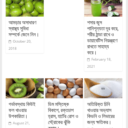
আমড়ার অসাধারণ
শসার জুস
স্বাস্থ্য সুবিধা
পানিশূন্যতা দূর করে,
সম্পর্কে জেনে নিন।
শরীর ঠান্ডা রাখে ও
ডায়াবেটিস নিয়ন্ত্রণে
October 20,
রাখতে সাহায্য
2018
করে।
February 18,
2021
গর্ভাবস্থায় কিউই
ডিম মস্তিষ্ক
অতিরিক্ত চিনি
ফল খাওয়ার
বিকাশে, রক্তচাপ
খাওয়ার অভ্যাস
উপকারিতা।
হ্রাস, হার্টের রোগ ও
কিডনি ও লিভারের
স্ট্রোকের ঝুঁকি
জন্য ক্ষতিকর।
August 21,