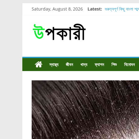
Saturday, August 8, 2026
Latest:
গুরুত্বপূর্ণ কিছু বাংলা শব
শরীরের কোন অংশে বেড
নাসাল টিউব কতদিন রাখা
রোগীর পিঠ, কোমর এবং 
পার্সিমন ফলের স্বাস্থ্য 
স্বাস্থ্য
জীবন
খাদ্য
ফ্যাশন
শিশু
বিনোদন