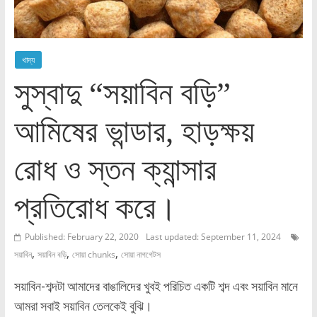
খাদ্য
সুস্বাদু “সয়াবিন বড়ি”
আমিষের ভান্ডার, হাড়ক্ষয়
রোধ ও স্তন ক্যান্সার
প্রতিরোধ করে।
Published: February 22, 2020
Last updated: September 11, 2024
,
,
,
সয়াবিন
সয়াবিন বড়ি
সোয়া chunks
সোয়া নাগগেটস
সয়াবিন-শব্দটা আমাদের বাঙালিদের খুবই পরিচিত একটি শব্দ এবং সয়াবিন মানে
আমরা সবাই সয়াবিন তেলকেই বুঝি।