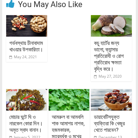
You May Also Like
গর্ভবস্থায় চীনাবাদাম
কচু হার্টের জন্য
খাওয়ার উপকারিতা।
ভালো, ক্যান্সার
প্রতিরোধী ও রোগ
May 24, 2021
প্রতিরোধ ক্ষমতা
বৃদ্ধি করে।
May 27, 2020
মোচার ঘন্টে ঘি ও
আমরুল বা আমবলি
ডায়াবেটিসযুক্ত
নারকেল কোরা দিন।
শাক আমাশয় নাশক,
ব্যক্তিরা কি খেজুর
অমৃত স্বাদ বানান।
হজমকারক,
খেতে পারবেন?
মূত্রবর্ধক ও মুখের
January 5, 2022
December 13,