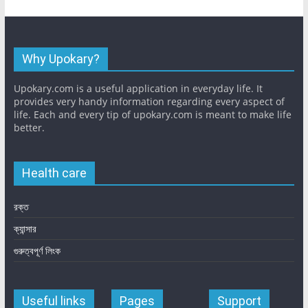
Why Upokary?
Upokary.com is a useful application in everyday life. It
provides very handy information regarding every aspect of
life. Each and every tip of upokary.com is meant to make life
better.
Health care
রক্ত
ক্যান্সার
গুরুত্বপূর্ণ লিংক
Useful links
Pages
Support