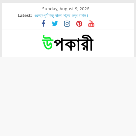
Sunday, August 9, 2026
Latest:
গুরুত্বপূর্ণ কিছু বাংলা শব্দের শুদ্ধ বানান।
শরীরের কোন অংশে বেডসোর বেশি হয়?
নাসাল টিউব কতদিন রাখা যায়?
রোগীর পিঠ, কোমর এবং পায়ে বেডসোর দেখা গেলে করণীয় কি?
পার্সিমন ফলের স্বাস্থ্য ও পুষ্টি উপকারিতা।