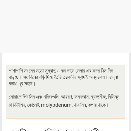
পাশাপাশি মাংসের মতো সুস্বাদু ও কম দামে মেলায় এর কদর দিন দিন
বাড়ছে। সয়াবিনের বড়ি দিয়ে তৈরি তরকারির স্বাদই অন্যরকম। রান্না
করাও খুব সহজ।
সোয়াতে ভিটামিন এবং খনিজগুলি: আয়রণ, ফসফরাস, ম্যাঙ্গানীজ্, বিভিন্ন
বি ভিটামিন, ফোলেট, molybdenum, থায়ামিন, কপার থাকে।