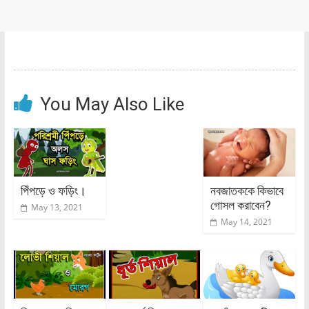
You May Also Like
পিঁপড়ে ও ফড়িং।
নবজাতককে কিভাবে
গোসল করাবেন?
May 13, 2021
May 14, 2021