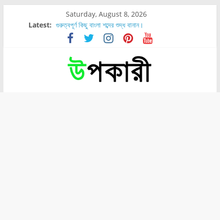
Saturday, August 8, 2026
Latest:
গুরুত্বপূর্ণ কিছু বাংলা শব্দের শুদ্ধ বানান।
শরীরের কোন অংশে বেডসোর বেশি হয়?
নাসাল টিউব কতদিন রাখা যায়?
রোগীর পিঠ, কোমর এবং পায়ে বেডসোর দেখা গেলে করণীয় কি?
পার্সিমন ফলের স্বাস্থ্য ও পুষ্টি উপকারিতা।