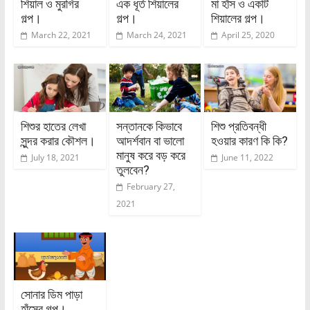
শিয়াল ও মুরগির
এক ধূর্ত শিয়ালের
মা হাঁস ও একটি
গল্প।
গল্প।
শিয়ালের গল্প।
March 22, 2021
March 24, 2021
April 25, 2020
শিশুর হাতের লেখা
সন্তানকে কিভাবে
শিশু প্রতিবন্ধী
সুন্দর করার কৌশল।
আদর্শবান বা ভালো
হওয়ার কারণ কি কি?
মানুষ করে বড় করে
July 18, 2021
June 11, 2022
তুলবেন?
February 27,
2021
সোনার ডিম পাড়া
হাঁসের গল্প।