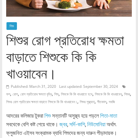
শিশু
শিশুর রোগ প্রতিরোধ ক্ষমতা
বাড়াতে শিশুকে কি কি
খাওয়াবেন।
Published: March 31, 2020
Last updated: September 30, 2024
,
,
,
,
,
,
,
ফল
রোগ
রোগ প্রতিরোধ ক্ষমতা বৃদ্ধি
শিশু
শিশুকে কি কি খাওয়াতে হবে
শিশুকে কি কি খাওয়াবেন
শিশুর
,
,
,
শিশুর রোগ প্রতিরোধ ক্ষমতা বাড়াতে শিশুকে কি কি খাওয়াবেন।
শিশুর সুস্থ্যতা
শীতকাল
সবজি
আদরের কলিজার টুকরা
শিশু
সন্তানটি অসুস্থ্য হয়ে পড়লে
পিতা-মাতা
সবথেকে বেশি কষ্ট পেয়ে থাকে।
জ্বর
,
সর্দি-কাশি
,
নিউমোনিয়া
অর্থাৎ
ফ্লুজনিত এইসব সংক্রামক ব্যাধি শিশুদের জন্য দারুন পীড়াদায়ক।