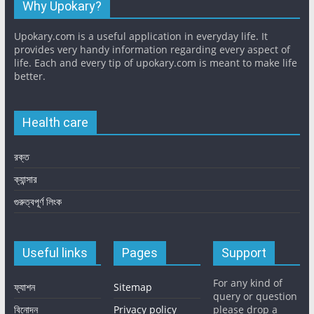
Why Upokary?
Upokary.com is a useful application in everyday life. It
provides very handy information regarding every aspect of
life. Each and every tip of upokary.com is meant to make life
better.
Health care
রক্ত
ক্যান্সার
গুরুত্বপূর্ণ লিংক
Useful links
Pages
Support
For any kind of
ফ্যাশন
Sitemap
query or question
বিনোদন
Privacy policy
please drop a