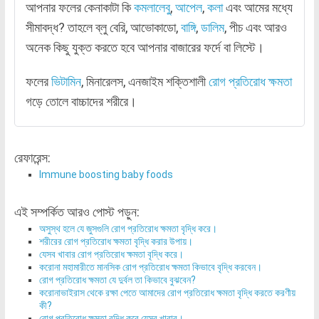
আপনার ফলের কেনাকাটা কি
কমলালেবু
,
আপেল
,
কলা
এবং আমের মধ্যে
সীমাবদ্ধ? তাহলে ব্লু বেরি, আভোকাডো,
বাঙ্গি
,
ডালিম
, পীচ এবং আরও
অনেক কিছু যুক্ত করতে হবে আপনার বাজারের ফর্দে বা লিস্টে।
ফলের
ভিটামিন
, মিনারেলস, এনজাইম শক্তিশালী
রোগ প্রতিরোধ ক্ষমতা
গড়ে তোলে বাচ্চাদের শরীরে।
রেফারেন্স:
Immune boosting baby foods
এই সম্পর্কিত আরও পোস্ট পড়ুন:
অসুস্থ হলে যে জুসগুলি রোগ প্রতিরোধ ক্ষমতা বৃদ্ধি করে।
শরীরের রোগ প্রতিরোধ ক্ষমতা বৃদ্ধি করার উপায়।
যেসব খাবার রোগ প্রতিরোধ ক্ষমতা বৃদ্ধি করে।
করোনা মহামারীতে মানসিক রোগ প্রতিরোধ ক্ষমতা কিভাবে বৃদ্ধি করবেন।
রোগ প্রতিরোধ ক্ষমতা যে দুর্বল তা কিভাবে বুঝবেন?
করোনাভাইরাস থেকে রক্ষা পেতে আমাদের রোগ প্রতিরোধ ক্ষমতা বৃদ্ধি করতে করণীয়
কী?
রোগ প্রতিরোধ ক্ষমতা বৃদ্ধি করে যেসব খাবার।