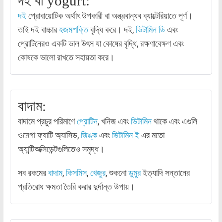
দই বা yogurt:
দই
প্রোবায়োটিক অর্থাৎ উপকারী বা অন্ত্রবান্ধব ব্যাক্টেরিয়াতে পূর্ণ।
তাই দই বাচ্চার
হজমশক্তি
বৃদ্ধি করে। দই,
ভিটামিন ডি
এবং
প্রোটিনেরও একটি ভাল উৎস যা কোষের বৃদ্ধি, রক্ষণাবেক্ষণ এবং
কোষকে ভালো রাখতে সহায়তা করে।
বাদাম:
বাদামে প্রচুর পরিমাণে
প্রোটিন
, খনিজ এবং
ভিটামিন
থাকে এবং এগুলি
ওমেগা ফ্যাটি অ্যাসিড,
জিঙ্ক
এবং
ভিটামিন ই
এর মতো
অ্যান্টিঅক্সিডেন্টগুলিতেও সমৃদ্ধ।
সব রকমের
বাদাম
,
কিসমিস
,
খেজুর
, শুকনো
ডুমুর
ইত্যাদি সন্তানের
প্রতিরোধ ক্ষমতা তৈরি করার দুর্দান্ত উপায়।