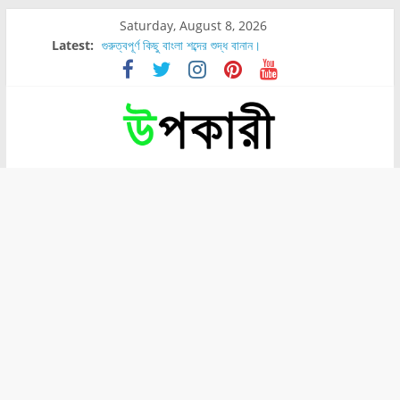
Saturday, August 8, 2026
Latest:
গুরুত্বপূর্ণ কিছু বাংলা শব্দের শুদ্ধ বানান।
শরীরের কোন অংশে বেডসোর বেশি হয়?
নাসাল টিউব কতদিন রাখা যায়?
রোগীর পিঠ, কোমর এবং পায়ে বেডসোর দেখা গেলে করণীয় কি?
পার্সিমন ফলের স্বাস্থ্য ও পুষ্টি উপকারিতা।