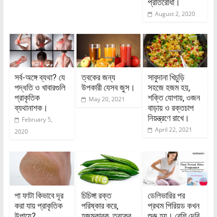
প্রতিরোধী।
August 2, 2020
সর্ব-অঙ্গে ব্যথা? যে
ত্বকের জন্য
সাবুদানা খিচুড়ি
পদ্ধতি ও খাবারগুলি
উপকারী যেসব জুস।
সহজে হজম হয়,
প্রাকৃতিক
শক্তি যোগায়, ওজন
May 20, 2021
ব্যথানাশক।
বাড়ায় ও রক্তচাপ
নিয়ন্ত্রণে রাখে।
February 5,
April 22, 2021
2020
পা ফাটা কিভাবে দূর
চিচিঙ্গা রক্ত
ডেলিভারির পর
করা যায় প্রাকৃতিক
পরিষ্কার করে,
প্রথম পিরিয়ড কখন
উপায়ে?
হজমকারক, ত্বকের
শুরু হয়। বেশি দেরি