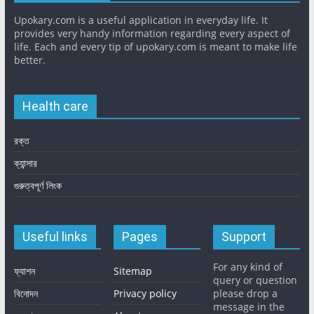
Upokary.com is a useful application in everyday life. It
provides very handy information regarding every aspect of
life. Each and every tip of upokary.com is meant to make life
better.
Health care
রক্ত
ক্যান্সার
গুরুত্বপূর্ণ লিংক
Useful links
Pages
Support
For any kind of
ফ্যাশন
Sitemap
query or question
বিনোদন
Privacy policy
please drop a
message in the