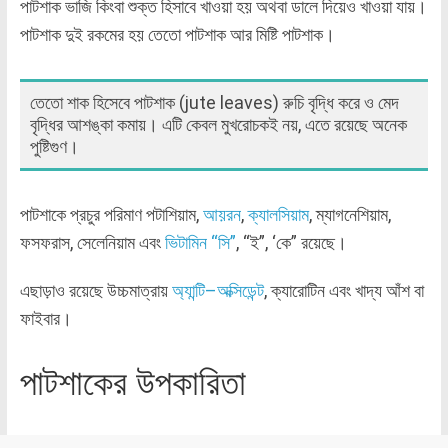
পাটশাক ভাজি কিংবা শুক্ত হিসাবে খাওয়া হয় অথবা ডালে দিয়েও খাওয়া যায়।
পাটশাক দুই রকমের হয় তেতো পাটশাক আর মিষ্টি পাটশাক।
তেতো শাক হিসেবে পাটশাক (jute leaves) রুচি বৃদ্ধি করে ও মেদ
বৃদ্ধির আশঙ্কা কমায়। এটি কেবল মুখরোচকই নয়, এতে রয়েছে অনেক
পুষ্টিগুণ।
পাটশাকে প্রচুর পরিমাণ পটাশিয়াম,
আয়রন
,
ক্যালসিয়াম
, ম্যাগনেশিয়াম,
ফসফরাস, সেলেনিয়াম এবং
ভিটামিন “সি”
, “ই”, ‘কে” রয়েছে।
এছাড়াও রয়েছে উচ্চমাত্রায়
অ্যান্টি–অক্সিডেন্ট
, ক্যারোটিন এবং খাদ্য আঁশ বা
ফাইবার।
পাটশাকের উপকারিতা