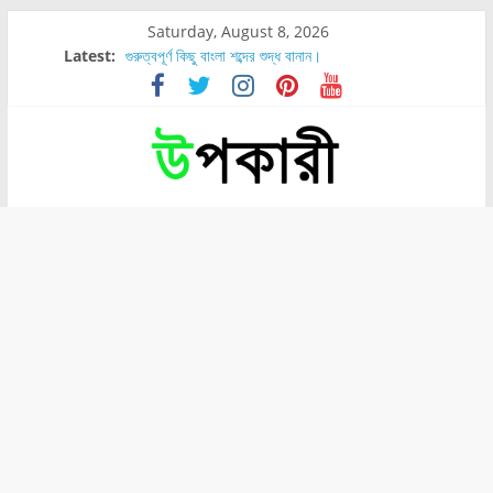
Saturday, August 8, 2026
Latest:
গুরুত্বপূর্ণ কিছু বাংলা শব্দের শুদ্ধ বানান।
শরীরের কোন অংশে বেডসোর বেশি হয়?
নাসাল টিউব কতদিন রাখা যায়?
রোগীর পিঠ, কোমর এবং পায়ে বেডসোর দেখা গেলে করণীয় কি?
পার্সিমন ফলের স্বাস্থ্য ও পুষ্টি উপকারিতা।