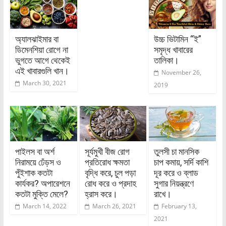
অ্যালঝাইমার বা
উচ্চ ভিটামিন “ই”
ডিমেনশিয়া রোগে না
সমৃদ্ধ খাবারের
ভুগতে আগে থেকেই
তালিকা।
এই খাবারগুলি খান।
November 26,
March 30, 2021
2019
পাইলস বা অর্শ
সূর্যমুখী বীজ রোগ
তুলসী চা মানসিক
নিরাময়ে ঢেঁড়স ও
প্রতিরোধ ক্ষমতা
চাপ কমায়, সর্দি কাশি
পুঁইশাক কতটা
বৃদ্ধি করে, চুল পড়া
দূর করে ও ব্লাড
কার্যকর? অপারেশনে
রোধ করে ও প্রদাহ
সুগার নিয়ন্ত্রণে
কতটা মুক্তি মেলে?
হ্রাস করে।
রাখে।
March 14, 2022
March 26, 2021
February 13,
2021