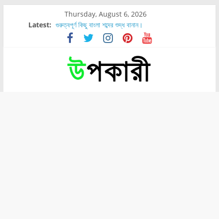
Thursday, August 6, 2026
Latest:
গুরুত্বপূর্ণ কিছু বাংলা শব্দের শুদ্ধ বানান।
শরীরের কোন অংশে বেডসোর বেশি হয়?
নাসাল টিউব কতদিন রাখা যায়?
রোগীর পিঠ, কোমর এবং পায়ে বেডসোর দেখা গেলে করণীয় কি?
পার্সিমন ফলের স্বাস্থ্য ও পুষ্টি উপকারিতা।