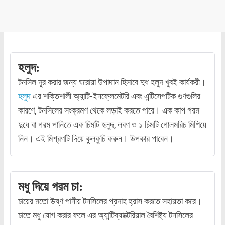
হলুদ:
টনসিল দূর করার জন্য ঘরোয়া উপাদান হিসাবে দুধ হলুদ খুবই কার্যকরী।
হলুদ
এর শক্তিশালী অ্যান্টি-ইনফ্লেমেটরি এবং এন্টিসেপটিক গুণগুলির
কারণে, টনসিলের সংক্রমণ থেকে লড়াই করতে পারে। এক কাপ গরম
দুধে বা গরম পানিতে এক চিমটি হলুদ, লবণ ও ১ চিমটি গোলমরিচ মিশিয়ে
নিন। এই মিশ্রণটি দিয়ে কুলকুচি করুন। উপকার পাবেন।
মধু দিয়ে গরম চা:
চায়ের মতো উষ্ণ পানীয় টনসিলের প্রদাহ হ্রাস করতে সহায়তা করে।
চাতে মধু যোগ করার ফলে এর অ্যান্টিব্যাক্টেরিয়াল বৈশিষ্ট্য টনসিলের