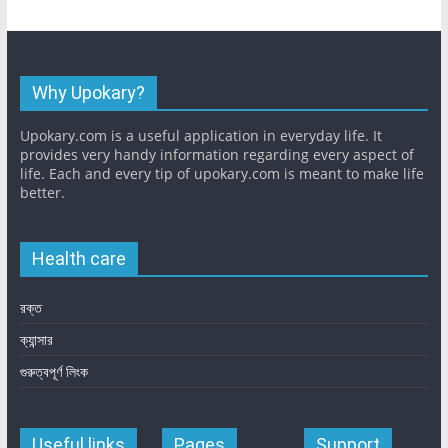
Why Upokary?
Upokary.com is a useful application in everyday life. It
provides very handy information regarding every aspect of
life. Each and every tip of upokary.com is meant to make life
better.
Health care
রক্ত
ক্যান্সার
গুরুত্বপূর্ণ লিংক
Useful links
Pages
Support