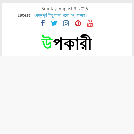
Sunday, August 9, 2026
Latest:
গুরুত্বপূর্ণ কিছু বাংলা শব্দের শুদ্ধ বানান।
শরীরের কোন অংশে বেডসোর বেশি হয়?
নাসাল টিউব কতদিন রাখা যায়?
রোগীর পিঠ, কোমর এবং পায়ে বেডসোর দেখা গেলে করণীয় কি?
পার্সিমন ফলের স্বাস্থ্য ও পুষ্টি উপকারিতা।