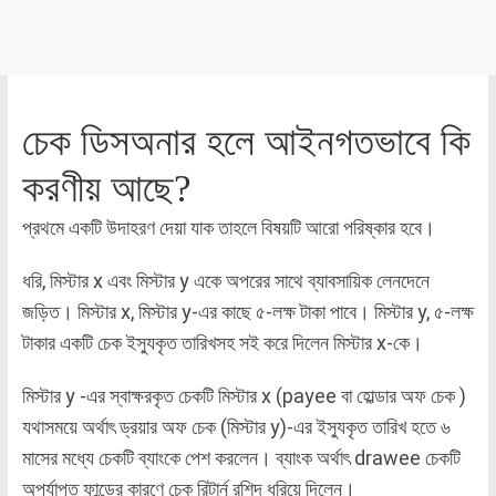
চেক ডিসঅনার হলে আইনগতভাবে কি
করণীয় আছে?
প্রথমে একটি উদাহরণ দেয়া যাক তাহলে বিষয়টি আরো পরিষ্কার হবে।
ধরি, মিস্টার x এবং মিস্টার y একে অপরের সাথে ব্যাবসায়িক লেনদেনে
জড়িত। মিস্টার x, মিস্টার y-এর কাছে ৫-লক্ষ টাকা পাবে। মিস্টার y, ৫-লক্ষ
টাকার একটি চেক ইস্যুকৃত তারিখসহ সই করে দিলেন মিস্টার x-কে।
মিস্টার y -এর স্বাক্ষরকৃত চেকটি মিস্টার x (payee বা হোল্ডার অফ চেক )
যথাসময়ে অর্থাৎ ড্রয়ার অফ চেক (মিস্টার y)-এর ইস্যুকৃত তারিখ হতে ৬
মাসের মধ্যে চেকটি ব্যাংকে পেশ করলেন। ব্যাংক অর্থাৎ drawee চেকটি
অপর্যাপ্ত ফান্ডের কারণে চেক রিটার্ন রশিদ ধরিয়ে দিলেন।