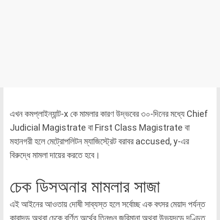
এখন কমপ্লাইন্যান্ট-x কে মামলার কারণ উদ্ভবের ৩০-দিনের মধ্যে Chief
Judicial Magistrate বা First Class Magistrate বা
মহানগরী হলে মেট্রোপলিটন ম্যাজিস্ট্রেট বরাবর accused, y-এর
বিরুদ্ধে মামলা দায়ের করতে হবে।
চেক ডিসঅনার মামলার সাজা
এই আইনের আওতায় দোষী সাব্যস্ত হলে সর্বোচ্ছ এক বৎসর মেয়াদ পর্যন্ত
কারাদন্ড অথবা চেকে বর্ণিত অর্থের তিনগুন জরিমানা অথবা উভয়দন্ডে দণ্ডিত