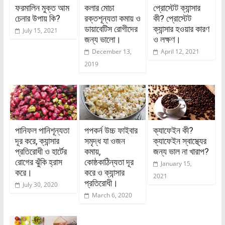
ফরমালিন মুক্ত আম
কলার মোচা
প্রোস্টেট ক্যান্সার
চেনার উপায় কি?
রক্তশূন্যতা কমায় ও
কী? প্রোস্টেট
ডায়াবেটিস রোগীদের
ক্যান্সার হওয়ার কারণ
July 15, 2021
জন্য ভালো।
ও লক্ষণ।
December 13,
April 12, 2021
2019
পানিফল পানিশূন্যতা
পপকর্ন উচ্চ ফাইবার
ক্যাফেইন কী?
দূর করে, ক্যান্সার
সমৃদ্ধ যা ওজন
ক্যাফেইন স্বাস্থ্যের
প্রতিরোধী ও হার্টের
কমায়,
জন্য ভাল না খারাপ?
রোগের ঝুঁকি হ্রাস
কোষ্ঠকাঠিন্যতা দূর
January 15,
করে।
করে ও ক্যান্সার
2021
প্রতিরোধী।
July 30, 2020
March 6, 2020