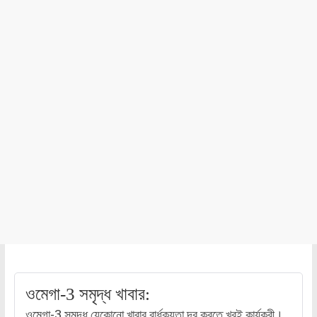
ওমেগা-3 সমৃদ্ধ খাবার:
ওমেগা-3 সমৃদ্ধ যেকোনো খাবার বার্ধক্যতা দূর করতে খুবই কার্যকরী।