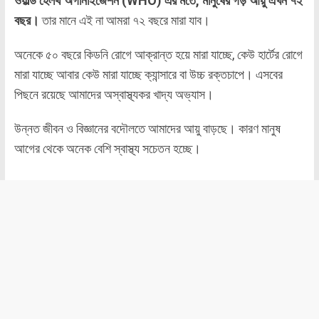
ওয়ার্ল্ড হেলথ অর্গানাইজেশন (WHO) এর মতে, মানুষের গড় আয়ু এখন ৭২
বছর।
তার মানে এই না আমরা ৭২ বছরে মারা যাব।
অনেকে ৫০ বছরে কিডনি রোগে আক্রান্ত হয়ে মারা যাচ্ছে, কেউ হার্টের রোগে
মারা যাচ্ছে আবার কেউ মারা যাচ্ছে ক্যান্সারে বা উচ্চ রক্তচাপে। এসবের
পিছনে রয়েছে আমাদের অস্বাস্থ্যকর খাদ্য অভ্যাস।
উন্নত জীবন ও বিজ্ঞানের বদৌলতে আমাদের আয়ু বাড়ছে। কারণ মানুষ
আগের থেকে অনেক বেশি স্বাস্থ্য সচেতন হচ্ছে।