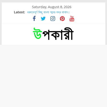
Saturday, August 8, 2026
Latest:
গুরুত্বপূর্ণ কিছু বাংলা শব্দের শুদ্ধ বানান।
শরীরের কোন অংশে বেডসোর বেশি হয়?
নাসাল টিউব কতদিন রাখা যায়?
রোগীর পিঠ, কোমর এবং পায়ে বেডসোর দেখা গেলে করণীয় কি?
পার্সিমন ফলের স্বাস্থ্য ও পুষ্টি উপকারিতা।