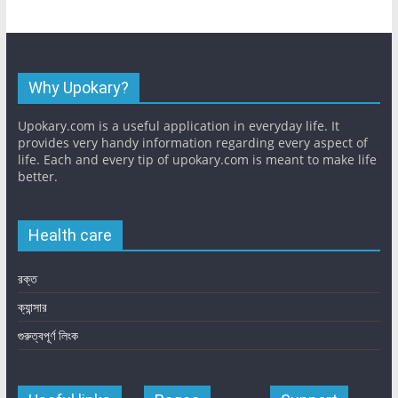
Why Upokary?
Upokary.com is a useful application in everyday life. It
provides very handy information regarding every aspect of
life. Each and every tip of upokary.com is meant to make life
better.
Health care
রক্ত
ক্যান্সার
গুরুত্বপূর্ণ লিংক