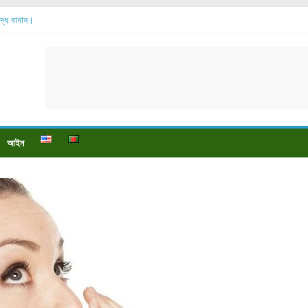
শুদ্ধ বানান।
বেশি হয়?
়?
ে বেডসোর দেখা গেলে করণীয় কি?
্টি উপকারিতা।
আইন