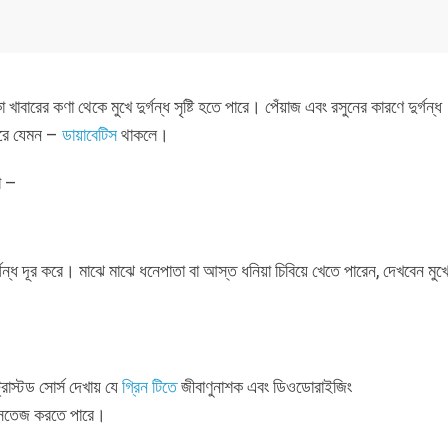
খাবারের কণা থেকে মুখে দুর্গন্ধ সৃষ্টি হতে পারে। পেঁয়াজ এবং রসুনের কারণে দুর্গন্ধ
পারে যেমন –
ডায়াবেটিস
থাকলে।
ো –
গন্ধ দূর করে। মাঝে মাঝে ধনেপাতা বা আস্ত ধনিয়া চিবিয়ে খেতে পারেন, দেখবেন মুখ
্রাস্টড সোর্স দেখায় যে
গ্রিন টিতে
জীবাণুনাশক এবং ডিওডোরাইজিং
কে সতেজ করতে পারে।