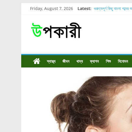
Friday, August 7, 2026
Latest:
গুরুত্বপূর্ণ কিছু বাংলা শব্দের 
শরীরের কোন অংশে বেডসোর 
নাসাল টিউব কতদিন রাখা যায
রোগীর পিঠ, কোমর এবং পায়
পার্সিমন ফলের স্বাস্থ্য ও পুষ
স্বাস্থ্য
জীবন
খাদ্য
ফ্যাশন
শিশু
বিনোদন