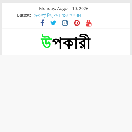
Monday, August 10, 2026
Latest:
গুরুত্বপূর্ণ কিছু বাংলা শব্দের শুদ্ধ বানান।
শরীরের কোন অংশে বেডসোর বেশি হয়?
নাসাল টিউব কতদিন রাখা যায়?
রোগীর পিঠ, কোমর এবং পায়ে বেডসোর দেখা গেলে করণীয় কি?
পার্সিমন ফলের স্বাস্থ্য ও পুষ্টি উপকারিতা।