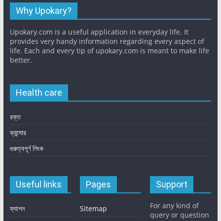
Why Upokary?
Upokary.com is a useful application in everyday life. It
provides very handy information regarding every aspect of
life. Each and every tip of upokary.com is meant to make life
better.
Health care
রক্ত
ক্যান্সার
গুরুত্বপূর্ণ লিংক
Useful links
Pages
Support
For any kind of
ফ্যাশন
Sitemap
query or question