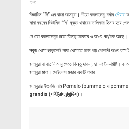
স্বাস্থ্য
ভিটামিন “সি” এর রাজা জাম্বুরা। শীতে কমলালেবু, বর্ষায়
পেঁয়ারা
আর
সারা বছরের ভিটামিন “সি” যুক্ত খাবারের তালিকার হিসাব হয়ে গ
দেখতে কমলালেবুর মতো কিন্তু আকারে ও রঙের পার্থ্যক আছে
সবুজ খোসা ছাড়ালেই সাদা খোসাতে ঢাকা গাঢ় গোলাপী রঙের রসে টইট
জাম্বুরা বা বাতাবি লেবু খেতে কিন্তু দারুন, হালকা টক-মিষ্টি। 
জাম্বুরা মাখা। সেইরকম মজার একটি খাবার।
জাম্বুরার ইংরেজি নাম Pomelo (pummelo বা pomme
grandis (সাইট্রাস গ্র্যান্ডিস)
।