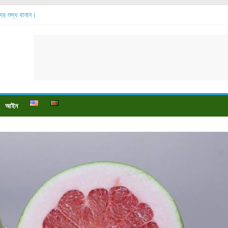
ব্দের শুদ্ধ বানান।
সোর বেশি হয়?
 যায়?
 পায়ে বেডসোর দেখা গেলে করণীয় কি?
ও পুষ্টি উপকারিতা।
আইন