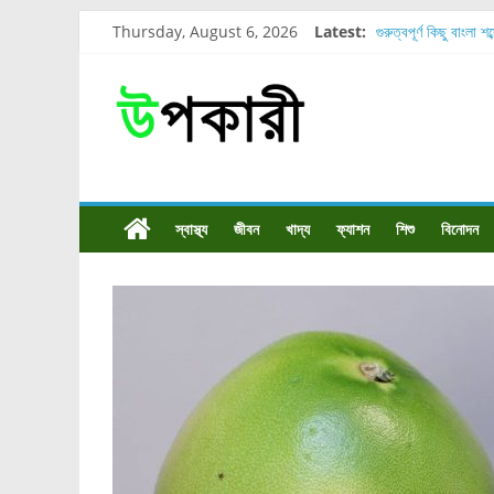
Thursday, August 6, 2026
Latest:
গুরুত্বপূর্ণ কিছু বাংলা শ
শরীরের কোন অংশে বেড
নাসাল টিউব কতদিন রাখা
রোগীর পিঠ, কোমর এবং
পার্সিমন ফলের স্বাস্থ্য 
স্বাস্থ্য
জীবন
খাদ্য
ফ্যাশন
শিশু
বিনোদন