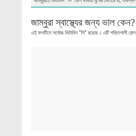
জাম্বুরাতে ভিটামিন “সি” বেশি থাকায় মুখের ভেতরে ঘা, পাকস্থলী
জাম্বুরা স্বাস্থ্যের জন্য ভাল কেন?
এই ফলটিতে সর্বোচ্চ ভিটামিন “সি” রয়েছে। এটি শক্তিশালী রোগ প