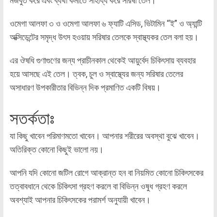
মজবুত করে এবং ব্যথা কমাতে সাহায্য করে সরিষা তেল।
ওমেগা আলফা ৩ ও ওমেগা আলফা ৬ ফ্যাটি এসিড, ভিটামিন “ই” ও অ্যান্টি
অক্সিডেন্টের সমৃদ্ধ উৎস হওয়ায় সরিষার তেলকে স্বাস্থ্যকর তেল বলা হয়।
এর ঔষধি গুণাগুণের জন্য প্রাচীনকাল থেকেই আয়ুর্বেদ চিকিৎসায় ব্যবহার
হয়ে আসছে এই তেল। ত্বক, চুল ও স্বাস্থ্যের জন্য সরিষার তেলের
অসাধারণ উপকারীতার বিভিন্ন দিক প্রমাণিত একটি বিষয়।
সতর্কতাঃ
যা কিছু খাবেন পরিমাণমতো খাবেন। আপনার শরীরের অবস্থা বুঝে খাবেন।
অতিরিক্ত কোনো কিছুই ভালো নয়।
আপনি যদি কোনো জটিল রোগে আক্রান্ত হন বা নিয়মিত কোনো চিকিৎসকের
তত্বাবধানে থেকে চিকিৎসা গ্রহণ করলে বা বিভিন্ন ওষুধ গ্রহণ করলে
অবশ্যাই আপনার চিকিৎসকের পরামর্শ অনুযায়ী খাবেন।