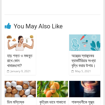
You May Also Like
হাড় শক্ত ও মজবুত
অন্ত্রের স্বাস্থ্যকর
রাখে কোন
ব্যাকটিরিয়ার সংখ্যা
খাবারগুলো?
বৃদ্ধি করার উপায়।
January 9, 2021
May 5, 2021
ডিম মস্তিষ্ক
কৃত্রিম ভাবে পাকানো
পাকস্থলীকে সুস্থ্য