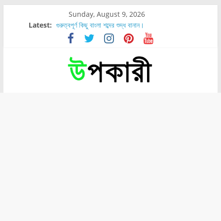
Sunday, August 9, 2026
Latest:
গুরুত্বপূর্ণ কিছু বাংলা শব্দের শুদ্ধ বানান।
শরীরের কোন অংশে বেডসোর বেশি হয়?
নাসাল টিউব কতদিন রাখা যায়?
রোগীর পিঠ, কোমর এবং পায়ে বেডসোর দেখা গেলে করণীয় কি?
পার্সিমন ফলের স্বাস্থ্য ও পুষ্টি উপকারিতা।