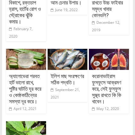
বিকাশে, রক্তচাপ
আম চেনার উপায়।
রাখতে উচ্চ ফাইবার
হ্রাস, হার্টের রোগ ও
সমৃদ্ধ খাবার
June 19, 2022
স্ট্রোকের ঝুঁকি
কোনগুলি?
কমায়।
December 12,
February 7,
2019
2020
অ্যালোভেরা শরবত
ইলিশ মাছ সংরক্ষণের
করোনাভাইরাস
হার্ট ভালো রাখে,
সঠিক পদ্বতি।
ফুসফুসে আক্রমণ
পুষ্টির ঘাটতি দূর করে
করে, সেই ফুসফুস
September 21,
ও কোষ্ঠকাঠিন্যের
সুস্থ্য রাখতে কি কি
2021
সমস্যা দূর করে।
খাবেন।
April 12, 2021
May 12, 2020