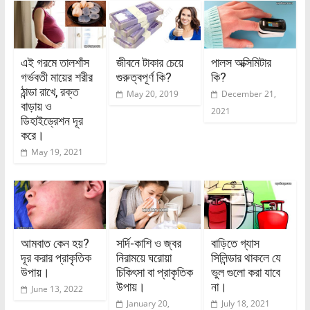
এই গরমে তালশাঁস
জীবনে টাকার চেয়ে
পালস অক্সিমিটার
গর্ভবতী মায়ের শরীর
গুরুত্বপূর্ণ কি?
কি?
ঠান্ডা রাখে, রক্ত
May 20, 2019
December 21,
বাড়ায় ও
2021
ডিহাইড্রেশন দূর
করে।
May 19, 2021
আমবাত কেন হয়?
সর্দি-কাশি ও জ্বর
বাড়িতে গ্যাস
দূর করার প্রাকৃতিক
নিরাময়ে ঘরোয়া
সিলিন্ডার থাকলে যে
উপায়।
চিকিৎসা বা প্রাকৃতিক
ভুল গুলো করা যাবে
উপায়।
না।
June 13, 2022
January 20,
July 18, 2021