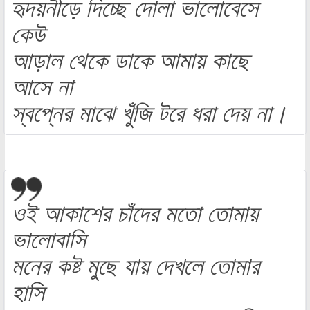
হৃদয়নীড়ে দিচ্ছে দোলা ভালোবেসে
কেউ
আড়াল থেকে ডাকে আমায় কাছে
আসে না
স্বপ্নের মাঝে খুঁজি টরে ধরা দেয় না।
ওই আকাশের চাঁদের মতো তোমায়
ভালোবাসি
মনের কষ্ট মুছে যায় দেখলে তোমার
হাসি