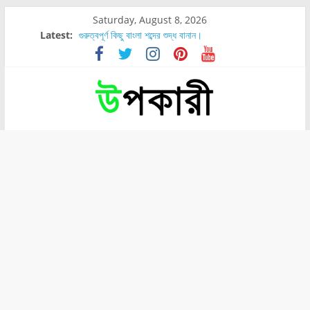
Saturday, August 8, 2026
Latest:
গুরুত্বপূর্ণ কিছু বাংলা শব্দের শুদ্ধ বানান।
শরীরের কোন অংশে বেডসোর বেশি হয়?
নাসাল টিউব কতদিন রাখা যায়?
রোগীর পিঠ, কোমর এবং পায়ে বেডসোর দেখা গেলে করণীয় কি?
পার্সিমন ফলের স্বাস্থ্য ও পুষ্টি উপকারিতা।