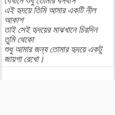
যেখানে শুধু তোমার বসবাস
এই হৃদয়ে তিমি আমার একটি নীল
আকাশ
তাই সেই হৃদয়ের মাঝখানে চিরদিন
তুমি থেকো
শুধু আমার জন্য তোমার হৃদয়ে একটু
জায়গা রেখো।