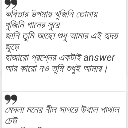
কবিতার উপমায় খুজিনি তোমায়
খুজিনি গানের সুরে
জানি তুমি আছো শুধু আমার এই হৃদয়
জুড়ে
হাজারো প্রশ্নের একটাই answer
আর কারো নও তুমি শুধুই আমার।
মেঘলা মনের নীল সাগরে উথাল পাথাল
ঢেউ