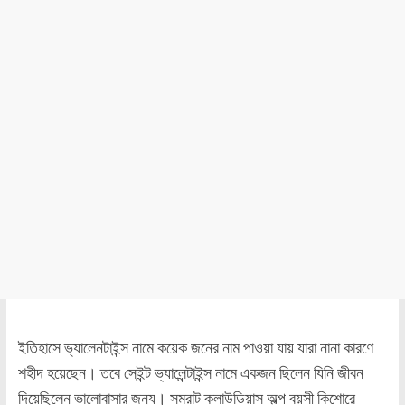
ইতিহাসে ভ্যালেনটাইন্স নামে কয়েক জনের নাম পাওয়া যায় যারা নানা কারণে
শহীদ হয়েছেন। তবে সেইন্ট ভ্যালেন্টাইন্স নামে একজন ছিলেন যিনি জীবন
দিয়েছিলেন ভালোবাসার জন্য। সম্রাট ক্লাউডিয়াস অল্প বয়সী কিশোরে