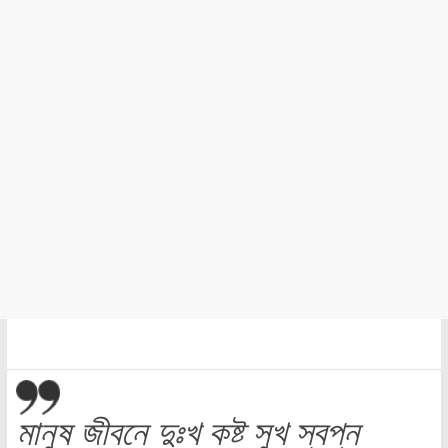
মানুষ জীবনে দুঃখ কষ্ট সুখ স্বপ্ন