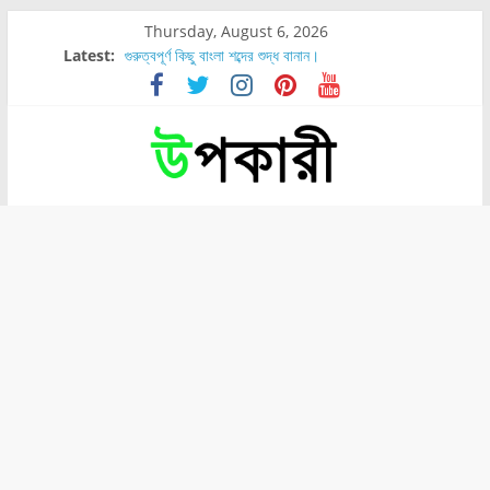
Thursday, August 6, 2026
Latest:
গুরুত্বপূর্ণ কিছু বাংলা শব্দের শুদ্ধ বানান।
শরীরের কোন অংশে বেডসোর বেশি হয়?
নাসাল টিউব কতদিন রাখা যায়?
রোগীর পিঠ, কোমর এবং পায়ে বেডসোর দেখা গেলে করণীয় কি?
পার্সিমন ফলের স্বাস্থ্য ও পুষ্টি উপকারিতা।