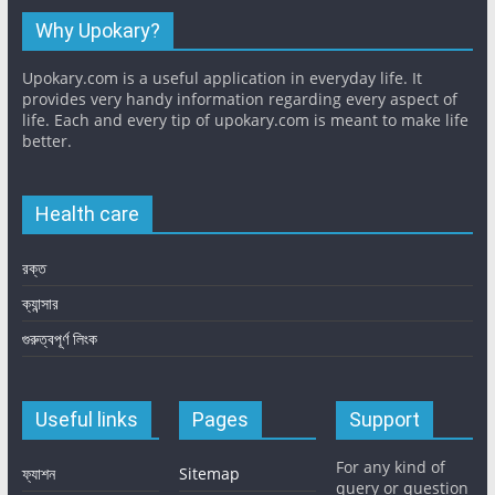
Why Upokary?
Upokary.com is a useful application in everyday life. It
provides very handy information regarding every aspect of
life. Each and every tip of upokary.com is meant to make life
better.
Health care
রক্ত
ক্যান্সার
গুরুত্বপূর্ণ লিংক
Useful links
Pages
Support
For any kind of
ফ্যাশন
Sitemap
query or question