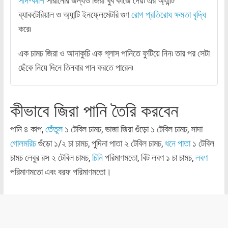
সর্দি-কাশি
সারানোর জন্যও জিরা খুব কাজে দেয়৷ এর অ্যান্টি
ব্যাকটেরিয়াল ও অ্যান্টি ইনফ্লেমেটরি গুণ
রোগ প্রতিরোধ ক্ষমতা বৃদ্ধি
করে৷
এক চামচ জিরা ও আদাকুচি এক গ্লাস পানিতে ফুটিয়ে নিন৷ তার পর সেটা
ছেঁকে নিয়ে দিনে তিনবার পান করতে পারেন৷
কীভাবে জিরা পানি তৈরি করবেন
পানি ৪ কাপ,
তেঁতুল
১ টেবিল চামচ, ভাজা জিরা গুঁড়ো ১ টেবিল চামচ, সাদা
গোলমরিচ
গুঁড়ো ১/২ চা চামচ, পুদিনা পাতা ২ টেবিল চামচ,
ধনে পাতা
১ টেবিল
চামচ লেবুর রস ২ টেবিল চামচ,
চিনি
পরিমাণমতো, বিট লবণ ১ চা চামচ,
লবণ
পরিমাণমতো এবং বরফ পরিমাণমতো।