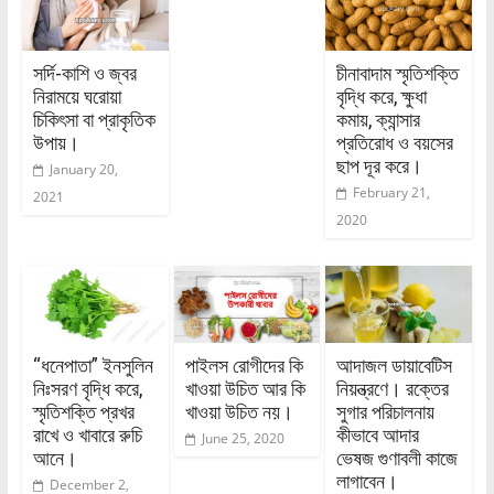
সর্দি-কাশি ও জ্বর
চীনাবাদাম স্মৃতিশক্তি
নিরাময়ে ঘরোয়া
বৃদ্ধি করে, ক্ষুধা
চিকিৎসা বা প্রাকৃতিক
কমায়, ক্যান্সার
উপায়।
প্রতিরোধ ও বয়সের
ছাপ দূর করে।
January 20,
February 21,
2021
2020
“ধনেপাতা” ইনসুলিন
পাইলস রোগীদের কি
আদাজল ডায়াবেটিস
নিঃসরণ বৃদ্ধি করে,
খাওয়া উচিত আর কি
নিয়ন্ত্রণে। রক্তের
স্মৃতিশক্তি প্রখর
খাওয়া উচিত নয়।
সুগার পরিচালনায়
রাখে ও খাবারে রুচি
কীভাবে আদার
June 25, 2020
আনে।
ভেষজ গুণাবলী কাজে
লাগাবেন।
December 2,