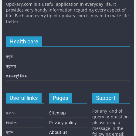
Upokary.com is a useful application in everyday life. It
provides very handy information regarding every aspect of
life. Each and every tip of upokary.com is meant to make life
better.
Health care
রক্ত
ক্যান্সার
গুরুত্বপূর্ণ লিংক
Useful links
Pages
Support
For any kind of
ফ্যাশন
Sitemap
query or question
বিনোদন
Privacy policy
please drop a
message in the
ভ্রমণ
About us
following email: