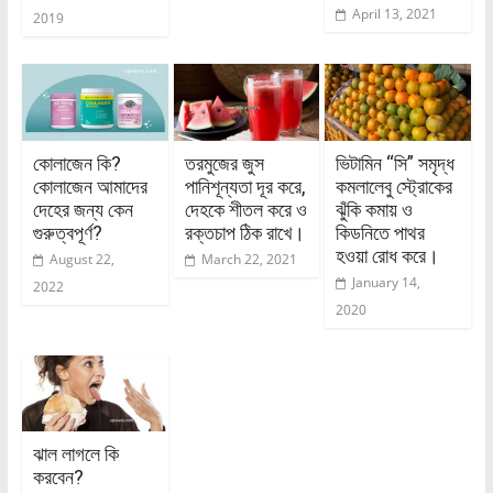
April 13, 2021
2019
কোলাজেন কি?
তরমুজের জুস
ভিটামিন “সি” সমৃদ্ধ
কোলাজেন আমাদের
পানিশূন্যতা দূর করে,
কমলালেবু স্ট্রোকের
দেহের জন্য কেন
দেহকে শীতল করে ও
ঝুঁকি কমায় ও
গুরুত্বপূর্ণ?
রক্তচাপ ঠিক রাখে।
কিডনিতে পাথর
হওয়া রোধ করে।
August 22,
March 22, 2021
January 14,
2022
2020
ঝাল লাগলে কি
করবেন?