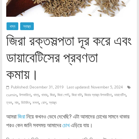
খাদ্য
স্বাস্থ্য
জিরা রক্তসল্পতা দূর করে এবং
ডায়াবেটিসের প্রবণতা
কমায়।
Published: December 31, 2019
Last updated: November 5, 2024
,
,
,
,
,
,
,
,
,
cumin
উপকারিতা
খাদ্য
খাবার
জিরা
জিরা পেস্ট
জিরা বাটা
জিরার স্বাস্থ্য উপকারীতা
ডায়াবেটিস
,
,
,
,
,
ত্বক
নাম
ভিটামিন
মসলা
রোগ
স্বাস্থ্য
আমরা
জিরা
নিয়ে কখনও ভেবে দেখেছি? এটা আমাদের চোখের সামনে থাকার
পরও কেন জানি সবসময় আমাদের
চোখ
এড়িয়ে যায়।