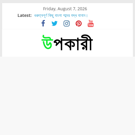
Friday, August 7, 2026
Latest:
গুরুত্বপূর্ণ কিছু বাংলা শব্দের শুদ্ধ বানান।
শরীরের কোন অংশে বেডসোর বেশি হয়?
নাসাল টিউব কতদিন রাখা যায়?
রোগীর পিঠ, কোমর এবং পায়ে বেডসোর দেখা গেলে করণীয় কি?
পার্সিমন ফলের স্বাস্থ্য ও পুষ্টি উপকারিতা।