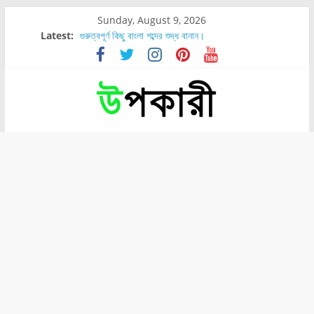
Sunday, August 9, 2026
Latest:
গুরুত্বপূর্ণ কিছু বাংলা শব্দের শুদ্ধ বানান।
শরীরের কোন অংশে বেডসোর বেশি হয়?
নাসাল টিউব কতদিন রাখা যায়?
রোগীর পিঠ, কোমর এবং পায়ে বেডসোর দেখা গেলে করণীয় কি?
পার্সিমন ফলের স্বাস্থ্য ও পুষ্টি উপকারিতা।