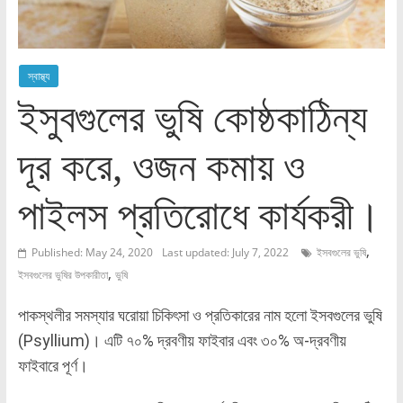
স্বাস্থ্য
ইসুবগুলের ভুষি কোষ্ঠকাঠিন্য
দূর করে, ওজন কমায় ও
পাইলস প্রতিরোধে কার্যকরী।
,
Published: May 24, 2020
Last updated: July 7, 2022
ইসবগুলের ভুষি
,
ইসবগুলের ভুষির উপকারীতা
ভুষি
পাকস্থলীর সমস্যার ঘরোয়া চিকিৎসা ও প্রতিকারের নাম হলো ইসবগুলের ভুষি
(Psyllium)। এটি ৭০% দ্রবণীয় ফাইবার এবং ৩০% অ-দ্রবণীয়
ফাইবারে পূর্ণ।