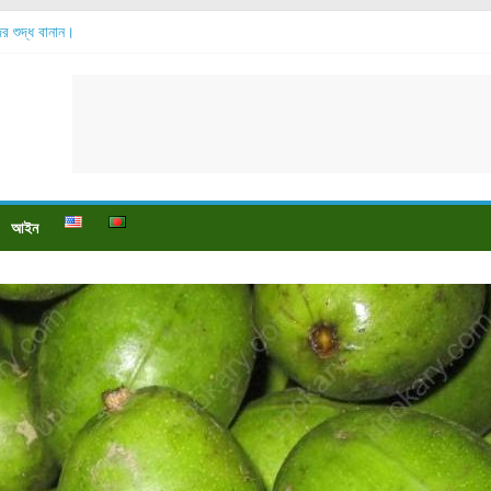
্দের শুদ্ধ বানান।
সোর বেশি হয়?
 যায়?
পায়ে বেডসোর দেখা গেলে করণীয় কি?
ও পুষ্টি উপকারিতা।
আইন