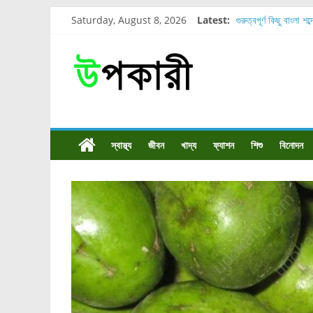
Saturday, August 8, 2026
Latest:
গুরুত্বপূর্ণ কিছু বাংলা শব
শরীরের কোন অংশে বেড
নাসাল টিউব কতদিন রাখা
রোগীর পিঠ, কোমর এবং 
পার্সিমন ফলের স্বাস্থ্য 
স্বাস্থ্য
জীবন
খাদ্য
ফ্যাশন
শিশু
বিনোদন