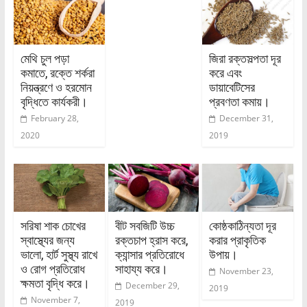
মেথি চুল পড়া
জিরা রক্তসল্পতা দূর
কমাতে, রক্তে শর্করা
করে এবং
নিয়ন্ত্রণে ও হরমোন
ডায়াবেটিসের
বৃদ্ধিতে কার্যকরী।
প্রবণতা কমায়।
February 28,
December 31,
2020
2019
সরিষা শাক চোখের
বীট সবজিটি উচ্চ
কোষ্ঠকাঠিন্যতা দূর
স্বাস্থ্যের জন্য
রক্তচাপ হ্রাস করে,
করার প্রাকৃতিক
ভালো, হার্ট সুস্থ্য রাখে
ক্যান্সার প্রতিরোধে
উপায়।
ও রোগ প্রতিরোধ
সাহায্য করে।
November 23,
ক্ষমতা বৃদ্ধি করে।
December 29,
2019
November 7,
2019