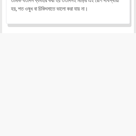
তামাক যতদিন ব্যবহার করা হয় ততদিনই মাড়ির এই রোগ দীর্ঘস্থায়ী
হয়, শত ওষুধ বা চিকিৎসাতে ভালো করা যায় না।