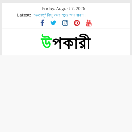
Friday, August 7, 2026
Latest:
গুরুত্বপূর্ণ কিছু বাংলা শব্দের শুদ্ধ বানান।
শরীরের কোন অংশে বেডসোর বেশি হয়?
নাসাল টিউব কতদিন রাখা যায়?
রোগীর পিঠ, কোমর এবং পায়ে বেডসোর দেখা গেলে করণীয় কি?
পার্সিমন ফলের স্বাস্থ্য ও পুষ্টি উপকারিতা।