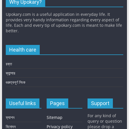
Why Upokary?
Upokary.com is a useful application in everyday life. It
provides very handy information regarding every aspect of
life. Each and every tip of upokary.com is meant to make life
better.
Health care
রক্ত
ক্যান্সার
গুরুত্বপূর্ণ লিংক
Useful links
Pages
Support
For any kind of
ফ্যাশন
Sitemap
query or question
বিনোদন
Privacy policy
please drop a