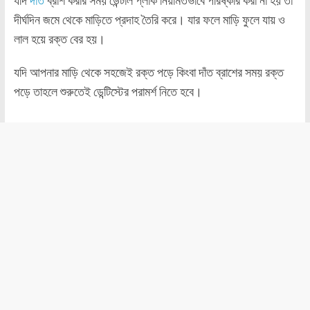
যদি
দাঁত
ব্রাশ করার সময় ডেন্টাল প্লাক নিয়মিতভাবে পরিষ্কার করা না হয় তা
দীর্ঘদিন জমে থেকে মাড়িতে প্রদাহ তৈরি করে। যার ফলে মাড়ি ফুলে যায় ও
লাল হয়ে রক্ত বের হয়।
যদি আপনার মাড়ি থেকে সহজেই রক্ত পড়ে কিংবা দাঁত ব্রাশের সময় রক্ত
পড়ে তাহলে শুরুতেই ডেন্টিস্টের পরামর্শ নিতে হবে।