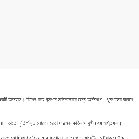
কর একটি অভ্যাস। বিশেষ করে ধূমপান মস্তিষ্কের জন্য অভিশাপ। ধূমপানের কারণে
না। তাতে স্মৃতিশক্তি লোপের মতো মারাত্মক ক্ষতির সম্মুখীন হয় মস্তিষ্ক।
ভাবনা দ্বিগুণ বাড়িয়ে দেয় ধূমপান। হৃদরোগ, ডায়াবেটিস, স্ট্রোক ও উচ্চ