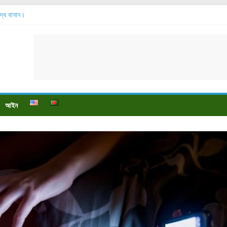
শুদ্ধ বানান।
বেশি হয়?
়?
ে বেডসোর দেখা গেলে করণীয় কি?
্টি উপকারিতা।
আইন