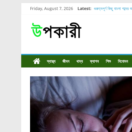
Friday, August 7, 2026
Latest:
গুরুত্বপূর্ণ কিছু বাংলা শব্দের 
শরীরের কোন অংশে বেডসোর 
নাসাল টিউব কতদিন রাখা যায
রোগীর পিঠ, কোমর এবং পায়
পার্সিমন ফলের স্বাস্থ্য ও পুষ
স্বাস্থ্য
জীবন
খাদ্য
ফ্যাশন
শিশু
বিনোদন