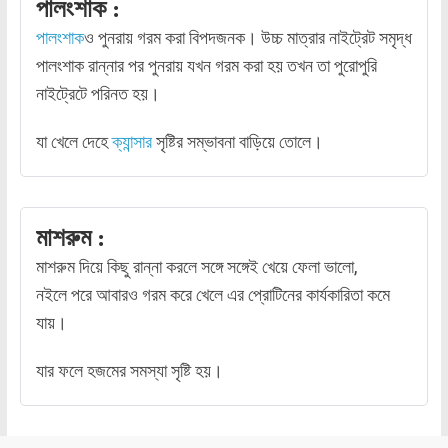
পালংশাক :
পালংশাক
ও পুনরায় গরম করা বিপদজনক। উচ্চ মাত্রার নাইট্রেট সমৃদ্ধ
পালংশাক রান্নার পর পুনরায় যখন গরম করা হয় তখন তা পুরোপুরি
নাইট্রেটে পরিনত হয়।
যা খেলে দেহে
ক্যান্সার
সৃষ্টির সম্ভাবনা বাড়িয়ে তোলে।
মাশরুম :
মাশরুম দিয়ে কিছু রান্না করলে সঙ্গে সঙ্গেই খেয়ে ফেলা ভালো,
নইলে পরে আবারও গরম করে খেলে এর প্রোটিনের কার্যকারিতা কমে
যায়।
যার ফলে হজমের সমস্যা সৃষ্টি হয়।