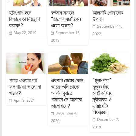
হঠাৎ রাগ হলে
বর্তমান সমাজে
আলমারি গোছানোর
কিভাবে তা নিয়ন্ত্রণ
“ভালোবাসার” কেন
উপায়।
করবেন?
এতো অভাব?
September 11,
May 22, 2019
September 16,
2022
2019
খাবার খাওয়ার পর
একজন মেয়ের কোন
“মূলা-শাক”
ফল খাওয়া ভালো না
আচরণগুলি থেকে
মূত্রবর্ধক,
খারাপ?
আপনি বুঝতে
কোষ্টকাঠিন্য
পারবেন সে আমাকে
দূরীকারক ও
April 9, 2021
ভালোবাসে?
ডায়াবেটিস
নিয়ন্ত্রক।
December 4,
December 7,
2020
2019