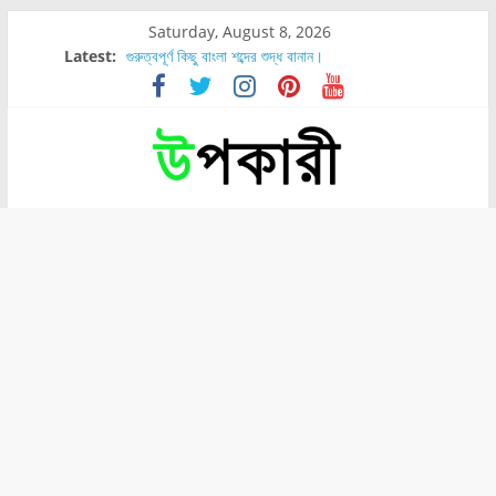
Saturday, August 8, 2026
Latest:
গুরুত্বপূর্ণ কিছু বাংলা শব্দের শুদ্ধ বানান।
শরীরের কোন অংশে বেডসোর বেশি হয়?
নাসাল টিউব কতদিন রাখা যায়?
রোগীর পিঠ, কোমর এবং পায়ে বেডসোর দেখা গেলে করণীয় কি?
পার্সিমন ফলের স্বাস্থ্য ও পুষ্টি উপকারিতা।