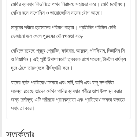
মেথির ব্যবহার কিডনিতে পাথর নিরাময়ে সহায়তা করে। মেথি মহৌষধ।
মেথির রসে সাপোনিস ও ডায়োজেনিন নামের যৌগ আছে।
মানুষের শরীরে হরমোনের পরিমাণ বাড়ায়। প্রতিদিন পরিমিত মেথি
ভেজানো জল খেলে পুরুষের যৌনক্ষমতা বাড়ে।
মেথিতে রয়েছে প্রচুর প্রোটিন, ফাইবার, আয়রন, পটাসিয়াম, ভিটামিন সি
ও নিয়াসিন। এই পুষ্টি উপাদানগুলি ত্বককে রাখে সতেজ, টানটান বার্ধক্য
দূরে ঠেলে তারুণ্যকে দীর্ঘস্থায়ী করে।
যাদের দুর্বল প্রতিরোধ ক্ষমতা এবং সর্দি, কাশি এবং ফ্লু সম্পর্কিত
সমস্যা রয়েছে তাদের মেথির পানির ব্যবহার শরীরে তাপ উৎপন্ন করার
জন্য দুর্দান্ত; এটি শরীরকে প্রাণবন্ততা এবং প্রতিরোধ ক্ষমতা বাড়াতে
সহায়তা করে।
সতর্কতাঃ