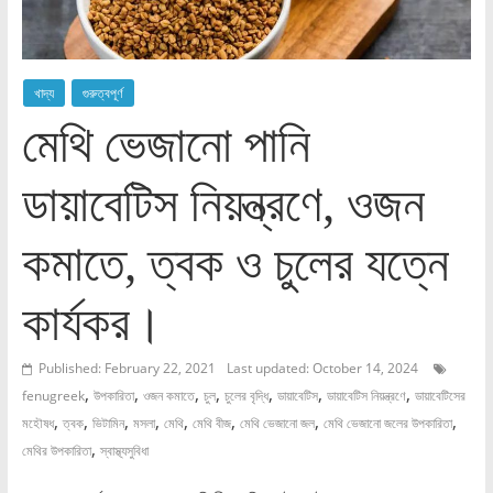
খাদ্য
গুরুত্বপূর্ণ
মেথি ভেজানো পানি
ডায়াবেটিস নিয়ন্ত্রণে, ওজন
কমাতে, ত্বক ও চুলের যত্নে
কার্যকর।
Published: February 22, 2021
Last updated: October 14, 2024
,
,
,
,
,
,
,
fenugreek
উপকারিতা
ওজন কমাতে
চুল
চুলের বৃদ্ধি
ডায়াবেটিস
ডায়াবেটিস নিয়ন্ত্রণে
ডায়াবেটিসের
,
,
,
,
,
,
,
,
মহৌষধ
ত্বক
ভিটামিন
মসলা
মেথি
মেথি বীজ
মেথি ভেজানো জল
মেথি ভেজানো জলের উপকারিতা
,
মেথির উপকারিতা
স্বাস্থ্যসুবিধা