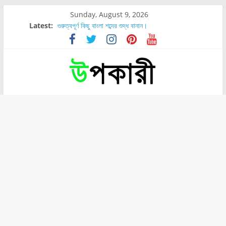
Sunday, August 9, 2026
Latest:
গুরুত্বপূর্ণ কিছু বাংলা শব্দের শুদ্ধ বানান।
শরীরের কোন অংশে বেডসোর বেশি হয়?
নাসাল টিউব কতদিন রাখা যায়?
রোগীর পিঠ, কোমর এবং পায়ে বেডসোর দেখা গেলে করণীয় কি?
পার্সিমন ফলের স্বাস্থ্য ও পুষ্টি উপকারিতা।