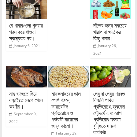
যে খাবারগুলো পুনরায়
দাঁতের জন্য সবচেয়ে
গরম করে খাওয়া
খারাপ বা ক্ষতিকর
স্বাস্থ্যকর নয়।
কিছু খাবার।
January 6, 2021
January 26,
2021
মাছ ভাজতে গিয়ে
মাষকলাইয়ের ডাল
লেবু বা লেবুর শরবত
কড়াইতে লেগে গেলে
পেশি গঠনে,
কিডনি পাথর
করণীয়।
ডায়াবেটিস
প্রতিরোধে, ত্বকের
প্রতিরোধে ও
সৌন্দর্যে এবং রোগ
September 9,
গর্ভবতী মায়েদের
প্রতিরোধ ক্ষমতা
2022
জন্য ভালো।
বৃদ্ধিতে দারুণ
কার্যকরী।
February 29,