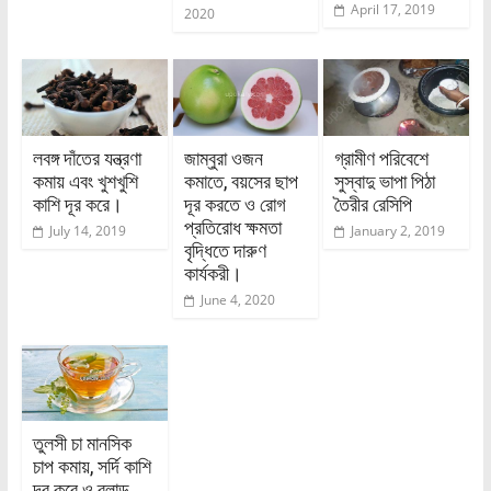
April 17, 2019
2020
লবঙ্গ দাঁতের যন্ত্রণা
জাম্বুরা ওজন
গ্রামীণ পরিবেশে
কমায় এবং খুশখুশি
কমাতে, বয়সের ছাপ
সুস্বাদু ভাপা পিঠা
কাশি দূর করে।
দূর করতে ও রোগ
তৈরীর রেসিপি
প্রতিরোধ ক্ষমতা
July 14, 2019
January 2, 2019
বৃদ্ধিতে দারুণ
কার্যকরী।
June 4, 2020
তুলসী চা মানসিক
চাপ কমায়, সর্দি কাশি
দূর করে ও ব্লাড