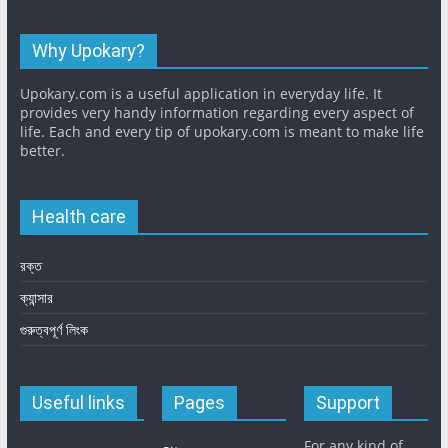
Why Upokary?
Upokary.com is a useful application in everyday life. It
provides very handy information regarding every aspect of
life. Each and every tip of upokary.com is meant to make life
better.
Health care
রক্ত
ক্যান্সার
গুরুত্বপূর্ণ লিংক
Useful links
Pages
Support
For any kind of