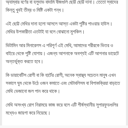
অ্যাম্বার বর্ণের বা হলুদাভ বাদামি বীজগুলি ছোট্ট ছোট্ট দানা। তেতো স্বাদের
কিন্তু খুবই তীব্র ও মিষ্টি একটা গন্ধ।
এই ছোট্ট মেথির দানা হলো আসলে আস্ত একটা পুষ্টির পাওয়ার হাউস।
মেথির উপকারীতা এতটাই যা বলে বোঝানো মুশকিল।
ভিটামিন আর মিনারেলস এ পরিপূর্ণ এই মেথি, আমাদের শরীরকে ভিতর ও
বাইরে থেকে পুষ্টি যোগায়। এজন্য আপনাকে অবশ্যই এটি আপনার ডায়েটে
অন্তর্ভুক্ত করতে হবে।
কি ডায়াবেটিস রোগী বা কি হার্টের রোগী, অনেক স্বাস্থ্য সচেতন মানুষ এখন
সকালে ঘুম থেকে উঠে ওজন কমাতে এবং মেটাবলিসম বা বিপাকক্রিয়া বাড়াতে
মেথি ভেজানো জল পান করে থাকে।
মেথি অসংখ্য রোগ নিরাময়ে কাজ করে বলে এটি শীর্ষস্থানীয় সুপারফুডগুলির
মধ্যেও জায়গা করে নিয়েছে।