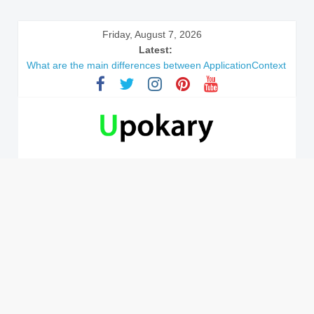
Friday, August 7, 2026
Latest:
What are the main differences between ApplicationContext
and BeanFactory?
Präsentation für b1
Verb “werden” Konjugation
In German, verb sein (to be) Konjunktion
Wichtige wörter für B1 prüfung