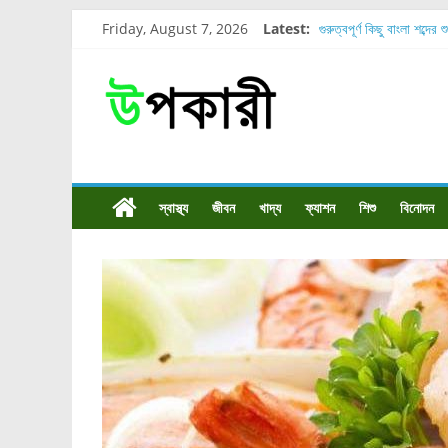
Friday, August 7, 2026
Latest:
গুরুত্বপূর্ণ কিছু বাংলা শব্দের 
শরীরের কোন অংশে বেডসোর 
নাসাল টিউব কতদিন রাখা যায
রোগীর পিঠ, কোমর এবং পায়
পার্সিমন ফলের স্বাস্থ্য ও পুষ
স্বাস্থ্য
জীবন
খাদ্য
ফ্যাশন
শিশু
বিনোদন