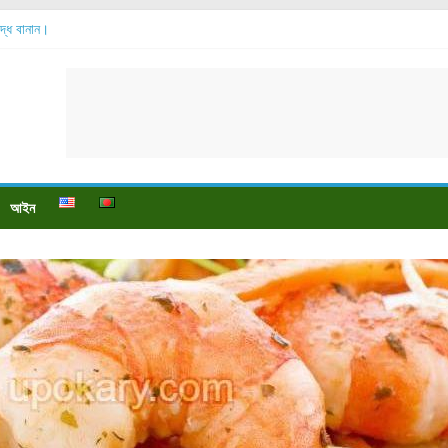
শুদ্ধ বানান।
বেশি হয়?
়?
ে বেডসোর দেখা গেলে করণীয় কি?
্টি উপকারিতা।
আইন