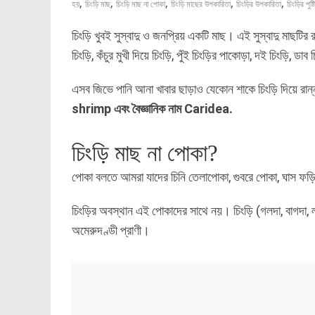
,
,
,
,
,
হয়
চিংড়ি মাছ
চিংড়ি মাছ না পোকা
চিংড়ি মাছের উপকারিতা
চিংড়ির উপকারিতা
চিংড়ির পুষ্
চিংড়ি খুবই সুস্বাদু ও জনপ্রিয় একটি মাছ। এই সুস্বাদু মাছটির র
চিংড়ি, কঁচুর মুখী দিয়ে চিংড়ি, পুঁই চিংড়ির পাকোড়া, দই চিংড়ি, ডা
এসব জিভে পানি আনা খাবার ছাড়াও যেকোন শাকে চিংড়ি দিয়ে রান্
shrimp এবং বৈজ্ঞানিক নাম Caridea.
চিংড়ি মাছ না পোকা?
পোকা বলতে আমরা যাদের চিনি তেলাপোকা, গুবরে পোকা, ঘাস ফড়িং ব
চিংড়ির অবস্থান এই পোকাদের সাথে নয়। চিংড়ি (গলদা, বাগদা, লবস্
অমেরুদণ্ডী প্রাণী।