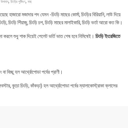
,
,
টি উপাদান
চিংড়ির পুষ্টিগুণ
মাছ
য়েছে হাজারো মজাদার পদ যেমন -চিংড়ি মাছের কোর্মা, চিংড়ির বিরিয়ানি, লাউ দিয়ে
ব চিংড়ি, চিংড়ি পিঁয়াজু, চিংড়ি চপ, চিংড়ি মাছের মালাইকারি, চিংড়ি ভর্তা আরো কত কি।
না করলে শুধু শাক দিয়েই পেলেট ভর্তি ভাত শেষ হবে নিমিষেই।
চিংড়ি ইংরেজিতে
া বিচ্ছু হল আর্থ্রোপোডা পর্বের প্রাণী।
টার, কুচো চিংড়ি, কাঁকড়া) হল আর্থ্রোপোডা পর্বের ম্যালাকোস্ট্রাকা ক্লাসের