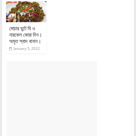
মোচার ঘন্টে ঘি ও
নারকেল কোরা দিন।
অমৃত স্বাদ বানান।
January 5, 2022