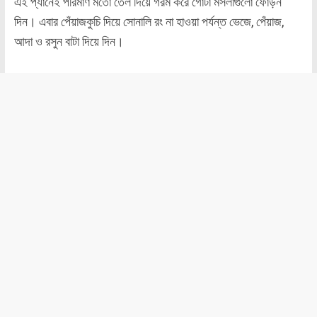
এই প্যানেই পরিমাণ মতো তেল দিয়ে গরম করে গোটা মসলাগুলো ফোঁড়ন
দিন। এবার পেঁয়াজকুচি দিয়ে সোনালি রং না হাওয়া পর্যন্ত ভেজে, পেঁয়াজ,
আদা ও রসুন বাটা দিয়ে দিন।