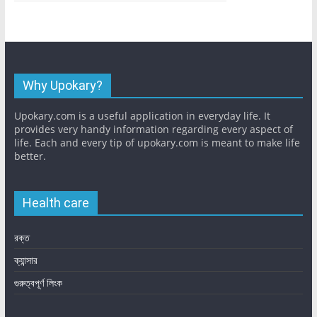
Why Upokary?
Upokary.com is a useful application in everyday life. It
provides very handy information regarding every aspect of
life. Each and every tip of upokary.com is meant to make life
better.
Health care
রক্ত
ক্যান্সার
গুরুত্বপূর্ণ লিংক