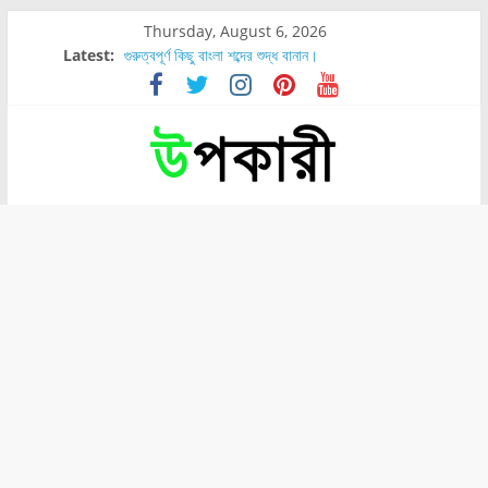
Thursday, August 6, 2026
Latest:
গুরুত্বপূর্ণ কিছু বাংলা শব্দের শুদ্ধ বানান।
শরীরের কোন অংশে বেডসোর বেশি হয়?
নাসাল টিউব কতদিন রাখা যায়?
রোগীর পিঠ, কোমর এবং পায়ে বেডসোর দেখা গেলে করণীয় কি?
পার্সিমন ফলের স্বাস্থ্য ও পুষ্টি উপকারিতা।