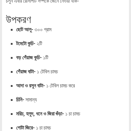
চলুন এবার রেসিপিটি সম্পর্কে জেনে নেওয়া যাক-
উপকরণ
ছোট আলু-
৩০০ গ্রাম
টমেটো কুচি-
২টি
বড় পেঁয়াজ কুচি-
১টি
পেঁয়াজ বাটা-
১ টেবিল চামচ
আদা ও রসুন বাটা-
১ টেবিল চামচ করে
চিনি-
সামান্য
মরিচ, হলুদ, ধনে ও জিরা গুঁড়া-
১ চা চামচ
গোটা জিরে-
১ চা চামচ