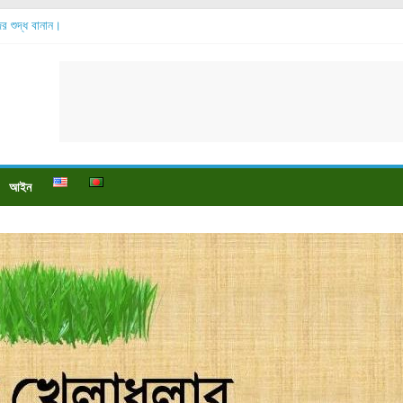
্দের শুদ্ধ বানান।
সোর বেশি হয়?
 যায়?
পায়ে বেডসোর দেখা গেলে করণীয় কি?
ও পুষ্টি উপকারিতা।
আইন