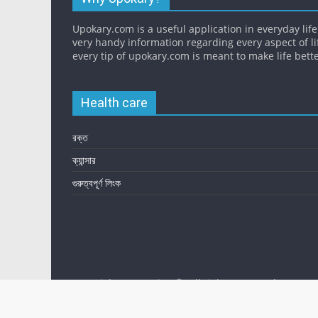
Upokary.com is a useful application in everyday life.
very handy information regarding every aspect of li
every tip of upokary.com is meant to make life bette
Health care
রক্ত
ক্যান্সার
গুরুত্বপূর্ণ লিংক
Copyright © 2026
উপকারী
. All rights reserved.