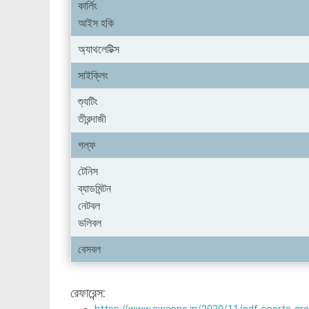
কার্লিং
আইস হকি
অ্যাথলেটিক্স
সাইক্লিং
শ্যুটিং
তীরন্দাজী
গল্ফ
টেনিস
ব্যাডমিন্টন
নেটবল
ভলিবল
বেসবল
রেফারেন্স: