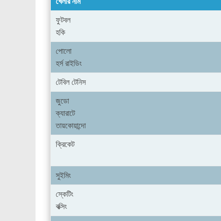
খেলার নাম
ফুটবল
হকি
পোলো
হর্স রাইডিং
টেবিল টেনিস
জুডো
ক্যারাটে
তায়কোয়ান্দো
ক্রিকেট
সুইমিং
স্কেটিং
বক্সিং