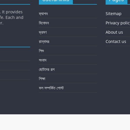
 It provides
ফ্যাশন
Sitemap
fe. Each and
r.
বিনোদন
Privacy polic
ভ্রমণ
About us
রান্নাঘর
Contact us
শিশু
সংবাদ
ছোটদের গল্প
শিক্ষা
ফল সম্পর্কিত পোস্ট