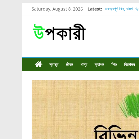
Saturday, August 8, 2026
Latest:
গুরুত্বপূর্ণ কিছু বাংলা শব
শরীরের কোন অংশে বেড
নাসাল টিউব কতদিন রাখা
রোগীর পিঠ, কোমর এবং 
পার্সিমন ফলের স্বাস্থ্য 
স্বাস্থ্য
জীবন
খাদ্য
ফ্যাশন
শিশু
বিনোদন