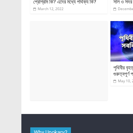
প্রোগ্রাম কি? এদের মধ্যে পার্থক্য কি?
সাল ও সদর
March 12, 2022
Decembe
পৃথিবীর বৃহ
গুরুত্বপূর্
May 10, 
Why Upokary?