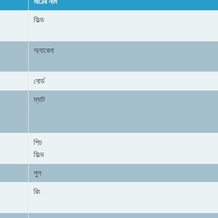
মাঠের নাম
ফিল্ড
অ্যারেনা
বোর্ড
ম্যাট
পিচ
ফিল্ড
পুল
রিং