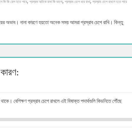
,
,
,
লে কি কি রোগ হতে পারে
প্রস্রাব আটকে রাখা কি ভালো
প্রস্রাব চেপে ধরে রাখা
প্রস্রাব চেপে রাখলে হতে পারে
য়ের অভাব। নানা কারণে হয়তো অনেক সময় আমরা প্রস্রাব চেপে রাখি। কিন্তু
 কারণ:
থ থাকে। বেশিক্ষণ প্রস্রাব চেপে রাখলে এই বিষাক্ত পদার্থগুলি কিডনিতে পৌঁছে