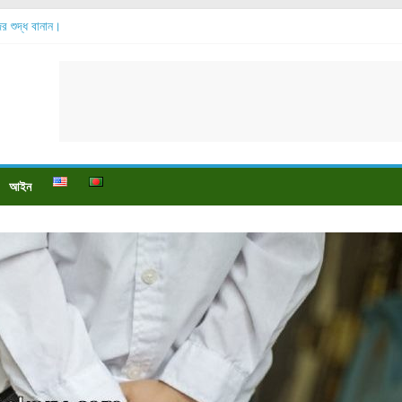
্দের শুদ্ধ বানান।
সোর বেশি হয়?
 যায়?
পায়ে বেডসোর দেখা গেলে করণীয় কি?
ও পুষ্টি উপকারিতা।
আইন