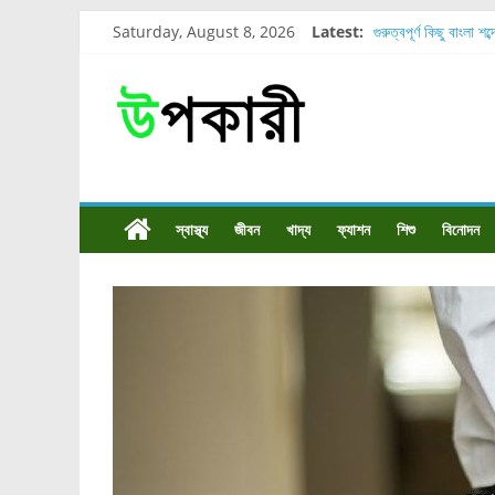
Saturday, August 8, 2026
Latest:
গুরুত্বপূর্ণ কিছু বাংলা শব
শরীরের কোন অংশে বেড
নাসাল টিউব কতদিন রাখা
রোগীর পিঠ, কোমর এবং 
পার্সিমন ফলের স্বাস্থ্য 
স্বাস্থ্য
জীবন
খাদ্য
ফ্যাশন
শিশু
বিনোদন