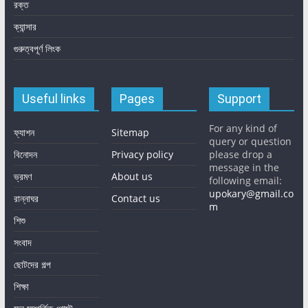
রক্ত
ক্যান্সার
গুরুত্বপূর্ণ লিংক
Useful links
Pages
Support
For any kind of
ফ্যাশন
Sitemap
query or question
বিনোদন
Privacy policy
please drop a
message in the
ভ্রমণ
About us
following email:
upokary@gmail.co
রান্নাঘর
Contact us
m
শিশু
সংবাদ
ছোটদের গল্প
শিক্ষা