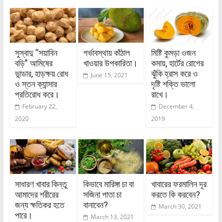
সুস্বাদু “সয়াবিন
গর্ভাবস্থায় কাঁঠাল
মিষ্টি কুমড়া ওজন
বড়ি” আমিষের
খাওয়ার উপকারিতা।
কমায়, হার্টের রোগের
ভান্ডার, হাড়ক্ষয় রোধ
ঝুঁকি হ্রাস করে ও
June 15, 2021
ও স্তন ক্যান্সার
দৃষ্টি শক্তি ভালো
প্রতিরোধ করে।
রাখে।
February 22,
December 4,
2020
2019
সাধারণ খাবার কিন্তু
কিভাবে মারিঙ্গা চা বা
খাবারের ফরমালিন দূর
আমাদের শরীরের
সজিনা পাতা চা
করতে কি করবেন?
জন্য ক্ষতিকর হতে
বানাবেন?
March 30, 2021
পারে।
March 13, 2021