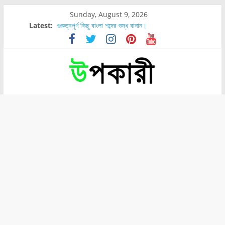
Sunday, August 9, 2026
Latest:
গুরুত্বপূর্ণ কিছু বাংলা শব্দের শুদ্ধ বানান।
শরীরের কোন অংশে বেডসোর বেশি হয়?
নাসাল টিউব কতদিন রাখা যায়?
রোগীর পিঠ, কোমর এবং পায়ে বেডসোর দেখা গেলে করণীয় কি?
পার্সিমন ফলের স্বাস্থ্য ও পুষ্টি উপকারিতা।