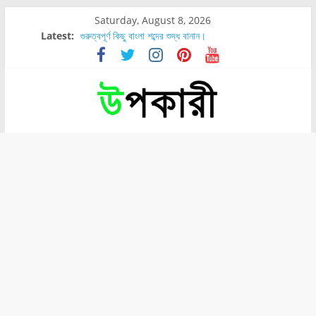
Saturday, August 8, 2026
Latest:
গুরুত্বপূর্ণ কিছু বাংলা শব্দের শুদ্ধ বানান।
শরীরের কোন অংশে বেডসোর বেশি হয়?
নাসাল টিউব কতদিন রাখা যায়?
রোগীর পিঠ, কোমর এবং পায়ে বেডসোর দেখা গেলে করণীয় কি?
পার্সিমন ফলের স্বাস্থ্য ও পুষ্টি উপকারিতা।