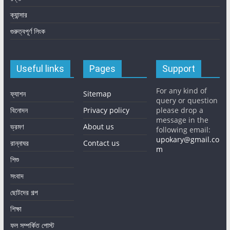
ক্যান্সার
গুরুত্বপূর্ণ লিংক
Useful links
Pages
Support
For any kind of
ফ্যাশন
Sitemap
query or question
বিনোদন
Privacy policy
please drop a
message in the
ভ্রমণ
About us
following email:
upokary@gmail.co
রান্নাঘর
Contact us
m
শিশু
সংবাদ
ছোটদের গল্প
শিক্ষা
ফল সম্পর্কিত পোস্ট