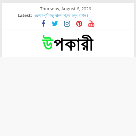
Thursday, August 6, 2026
Latest:
গুরুত্বপূর্ণ কিছু বাংলা শব্দের শুদ্ধ বানান।
শরীরের কোন অংশে বেডসোর বেশি হয়?
নাসাল টিউব কতদিন রাখা যায়?
রোগীর পিঠ, কোমর এবং পায়ে বেডসোর দেখা গেলে করণীয় কি?
পার্সিমন ফলের স্বাস্থ্য ও পুষ্টি উপকারিতা।