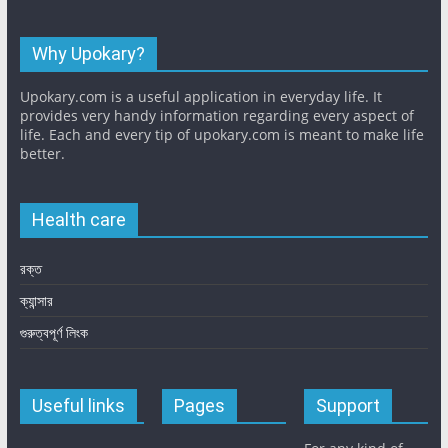
Why Upokary?
Upokary.com is a useful application in everyday life. It
provides very handy information regarding every aspect of
life. Each and every tip of upokary.com is meant to make life
better.
Health care
রক্ত
ক্যান্সার
গুরুত্বপূর্ণ লিংক
Useful links
Pages
Support