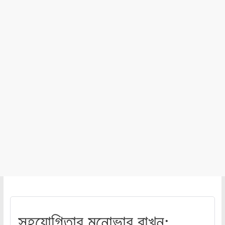
সহযোগিতার মনোভাব রাখুন: