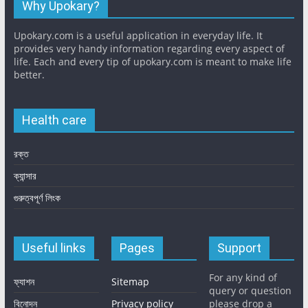
Why Upokary?
Upokary.com is a useful application in everyday life. It
provides very handy information regarding every aspect of
life. Each and every tip of upokary.com is meant to make life
better.
Health care
রক্ত
ক্যান্সার
গুরুত্বপূর্ণ লিংক
Useful links
Pages
Support
For any kind of
ফ্যাশন
Sitemap
query or question
বিনোদন
Privacy policy
please drop a