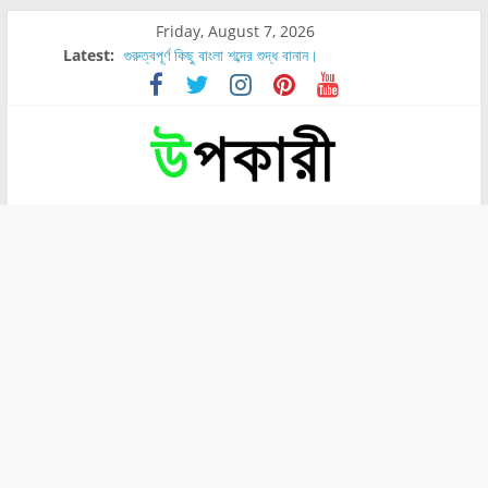
Friday, August 7, 2026
Latest:
গুরুত্বপূর্ণ কিছু বাংলা শব্দের শুদ্ধ বানান।
শরীরের কোন অংশে বেডসোর বেশি হয়?
নাসাল টিউব কতদিন রাখা যায়?
রোগীর পিঠ, কোমর এবং পায়ে বেডসোর দেখা গেলে করণীয় কি?
পার্সিমন ফলের স্বাস্থ্য ও পুষ্টি উপকারিতা।