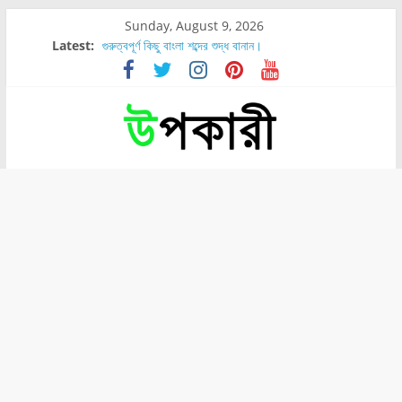
Sunday, August 9, 2026
Latest:
গুরুত্বপূর্ণ কিছু বাংলা শব্দের শুদ্ধ বানান।
শরীরের কোন অংশে বেডসোর বেশি হয়?
নাসাল টিউব কতদিন রাখা যায়?
রোগীর পিঠ, কোমর এবং পায়ে বেডসোর দেখা গেলে করণীয় কি?
পার্সিমন ফলের স্বাস্থ্য ও পুষ্টি উপকারিতা।