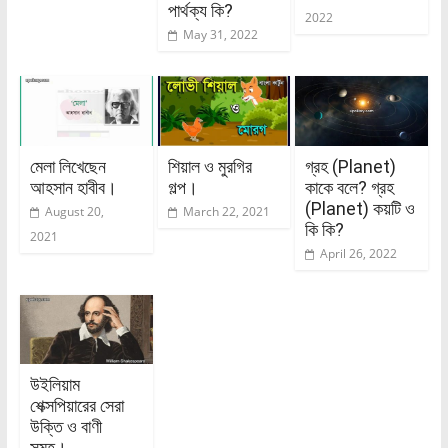
পার্থক্য কি?
2022
May 31, 2022
মেলা লিখেছেন
শিয়াল ও মুরগির
গ্রহ (Planet)
আহসান হাবীব।
গল্প।
কাকে বলে? গ্রহ
(Planet) কয়টি ও
August 20,
March 22, 2021
কি কি?
2021
April 26, 2022
উইলিয়াম
শেক্সপিয়ারের সেরা
উক্তি ও বাণী
সমূহ।