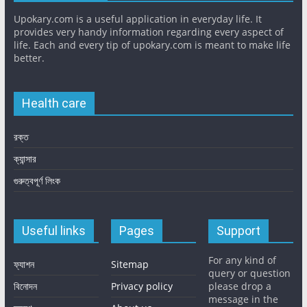
Upokary.com is a useful application in everyday life. It
provides very handy information regarding every aspect of
life. Each and every tip of upokary.com is meant to make life
better.
Health care
রক্ত
ক্যান্সার
গুরুত্বপূর্ণ লিংক
Useful links
Pages
Support
For any kind of
ফ্যাশন
Sitemap
query or question
বিনোদন
Privacy policy
please drop a
message in the