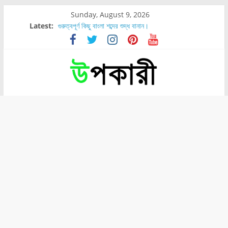
Sunday, August 9, 2026
Latest:
গুরুত্বপূর্ণ কিছু বাংলা শব্দের শুদ্ধ বানান।
শরীরের কোন অংশে বেডসোর বেশি হয়?
নাসাল টিউব কতদিন রাখা যায়?
রোগীর পিঠ, কোমর এবং পায়ে বেডসোর দেখা গেলে করণীয় কি?
পার্সিমন ফলের স্বাস্থ্য ও পুষ্টি উপকারিতা।