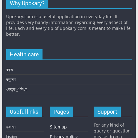
Why Upokary?
Upokary.com is a useful application in everyday life. It
provides very handy information regarding every aspect of
life. Each and every tip of upokary.com is meant to make life
better.
Health care
রক্ত
ক্যান্সার
গুরুত্বপূর্ণ লিংক
Useful links
Pages
Support
For any kind of
ফ্যাশন
Sitemap
query or question
বিনোদন
Privacy policy
please drop a