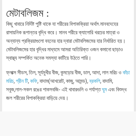
মেটাবলিজম :
কিছু খাবারে নির্দিষ্ট পুষ্টি থাকে যা শরীরের বিপাকক্রিয়া অর্থাৎ মানবদেহের
রাসায়নিক রূপান্তর বৃদ্ধি করে। মানব শরীরে ক্যালোরি খরচের মাত্রা ও
অন্যান্য প্রক্রিয়াগুলো বহনের হার দ্বারা মেটাবলিজমের হার নির্ধারিত হয়।
মেটাবলিজমের হার বৃদ্ধির মাধ্যমে আমরা অতিরিক্ত ওজন কমানো ছাড়াও
স্বাস্থ্য সম্পর্কিত অনেক সমস্যা কাটিয়ে উঠতে পারি।
ফ্লাক্স সীডস, তিল, সূর্যমুখীর বীজ, কুমড়োর বীজ, ডাল, আদা, লাল মরিচ ও
কাঁচা
মরিচ
,
গ্রীন টি
,
কফি
, বাদাম(আখরোট, কাজু, আমন্ড),
ব্রকলি
, বাদামি,
সবুজ,লাল-সকল রঙের শাকসবজি- এই খাবারগুলি ও পর্যাপ্ত
ঘুম
এবং বিশুদ্ধ
জল শরীরের বিপাকক্রিয়া বাড়িয়ে দেয়।