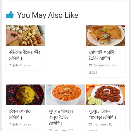
You May Also Like
কাঁঠালের বীজের ক্ষীর
মোগলাই পরোটা
রেসিপি।
তৈরির রেসিপি।
July 4, 2022
November 26,
2021
চিড়ের পোলাও
সুস্বাদু গাজরের
মুচমুচে চিকেন
রেসিপি।
হালুয়া তৈরির
পাকোড়া রেসিপি।
রেসিপি।
July 4, 2022
February 8,
February 27,