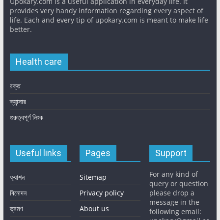
Upokary.com is a useful application in everyday life. It
provides very handy information regarding every aspect of
life. Each and every tip of upokary.com is meant to make life
better.
Health care
রক্ত
ক্যান্সার
গুরুত্বপূর্ণ লিংক
Useful links
Pages
Support
For any kind of
ফ্যাশন
Sitemap
query or question
বিনোদন
Privacy policy
please drop a
message in the
ভ্রমণ
About us
following email: