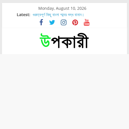
Monday, August 10, 2026
Latest:
গুরুত্বপূর্ণ কিছু বাংলা শব্দের শুদ্ধ বানান।
শরীরের কোন অংশে বেডসোর বেশি হয়?
নাসাল টিউব কতদিন রাখা যায়?
রোগীর পিঠ, কোমর এবং পায়ে বেডসোর দেখা গেলে করণীয় কি?
পার্সিমন ফলের স্বাস্থ্য ও পুষ্টি উপকারিতা।