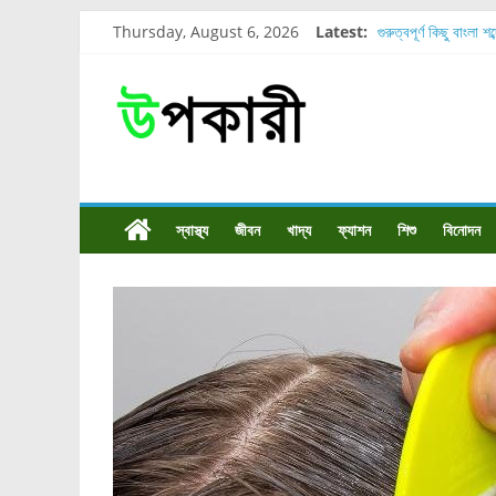
Thursday, August 6, 2026
Latest:
গুরুত্বপূর্ণ কিছু বাংলা শ
শরীরের কোন অংশে বেড
নাসাল টিউব কতদিন রাখা
রোগীর পিঠ, কোমর এবং
পার্সিমন ফলের স্বাস্থ্য 
স্বাস্থ্য
জীবন
খাদ্য
ফ্যাশন
শিশু
বিনোদন