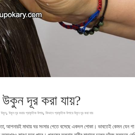
 উকুন দূর করা যায়?
,
,
উকুন
উকুন দূর করার প্রাকৃতিক উপায়
কিভাবে প্রাকৃতিক উপায়ে উকুন দূর করা যায়
 তো, আপনারই মাথায় ঘর সংসার পেতে বসেছে একদল পোকা। ভাবতেই কেমন যেন গা
 অসুখেরও কারণ হতে পারে। পুরুষের তুলনায় নারীর মাথাতে চুলের ভাঁজে সবচেয়ে বেশ