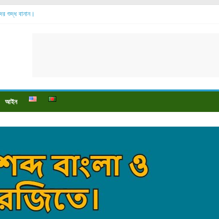
ব্দের শুদ্ধ বানান।
সোর বেশি হয়?
 যায়?
 পায়ে বেডসোর দেখা গেলে করণীয় কি?
ও পুষ্টি উপকারিতা।
আইন