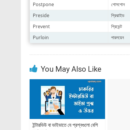
Postpone
পোসপোন
Preside
প্রিঝাইড
Prevent
প্রিভেন্ট
Purloin
পারলয়েন
You May Also Like
ইন্টারভিউ বা ভাইভাতে যে প্রশ্নগুলো বেশি