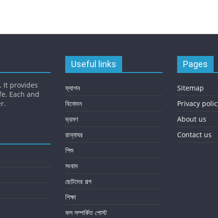
Useful links
Pages
 It provides
ফ্যাশন
Sitemap
fe. Each and
r.
বিনোদন
Privacy polic
ভ্রমণ
About us
রান্নাঘর
Contact us
শিশু
সংবাদ
ছোটদের গল্প
শিক্ষা
ফল সম্পর্কিত পোস্ট