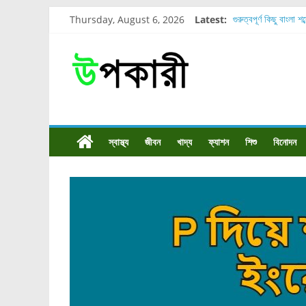
Thursday, August 6, 2026
Latest:
গুরুত্বপূর্ণ কিছু বাংলা শ
শরীরের কোন অংশে বেড
নাসাল টিউব কতদিন রাখা
রোগীর পিঠ, কোমর এবং
পার্সিমন ফলের স্বাস্থ্য 
স্বাস্থ্য
জীবন
খাদ্য
ফ্যাশন
শিশু
বিনোদন