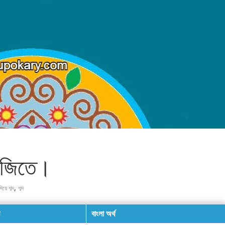
রেজিতে।
,
িয়ে শব্দ
শব্দ
বাংলা অৰ্থ