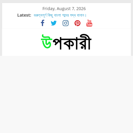
Friday, August 7, 2026
Latest:
গুরুত্বপূর্ণ কিছু বাংলা শব্দের শুদ্ধ বানান।
শরীরের কোন অংশে বেডসোর বেশি হয়?
নাসাল টিউব কতদিন রাখা যায়?
রোগীর পিঠ, কোমর এবং পায়ে বেডসোর দেখা গেলে করণীয় কি?
পার্সিমন ফলের স্বাস্থ্য ও পুষ্টি উপকারিতা।