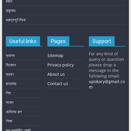
রক্ত
ক্যান্সার
গুরুত্বপূর্ণ লিংক
Useful links
Pages
Support
For any kind of
ফ্যাশন
Sitemap
query or question
বিনোদন
Privacy policy
please drop a
message in the
ভ্রমণ
About us
following email:
upokary@gmail.co
রান্নাঘর
Contact us
m
শিশু
সংবাদ
ছোটদের গল্প
শিক্ষা
ফল সম্পর্কিত পোস্ট