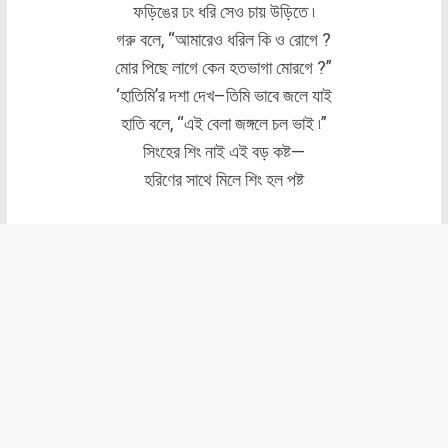
ফড়িঙের ঢং ধরি সেও চায় উড়িতে ৷
গরু বলে, “আমারেও ধরিল কি ও রোগে ?
মোর পিছে লাগে কেন হতভাগা মোরগে ?”
‘হাতিমি’র দশা দেখ–তিমি ভাবে জলে যাই
হাতি বলে, “এই বেলা জঙ্গলে চল ভাই ৷”
সিংহের শিং নাই এই বড় কষ্ট—
হরিণের সাথে মিলে শিং হল পষ্ট