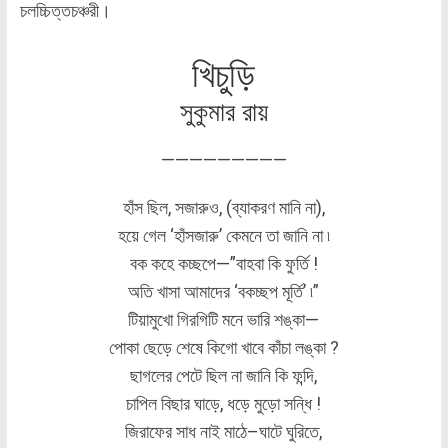
চলচ্চিত্তচঞ্চরী।
খিচুড়ি
সুকুমার রায়
—————————
হাঁস ছিল, সজারুও, (ব্যাকরণ মানি না),
হয়ে গেল ‘হাঁসজারু’ কেমনে তা জানি না ৷
বক কহে কচ্ছপে—”বাহবা কি ফুর্তি !
অতি খাসা আমাদের ‘বকচ্ছপ মূর্তি’ ৷”
টিয়ামুখো গিরগিটি মনে ভারি শঙ্কা—
পোকা ছেড়ে শেষে কিগো খাবে কাঁচা লঙ্কা ?
ছাগলের পেটে ছিল না জানি কি ফন্দি,
চাপিল বিছার ঘাড়ে, ধড়ে মুড়ো সন্ধি !
জিরাফের সাধ নাই মাঠে–ঘাটে ঘুরিতে,