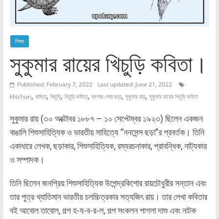
শিক্ষা
সুকুমার রায়ের খিচুড়ি কবিতা।
Published: February 7, 2022
Last updated: June 21, 2022
,
,
,
,
,
,
khichuri
কবিতা
খিচুড়ি
খিচুড়ি কবিতা
বাংলার সেরা ছড়া
সুকুমার রায়
সুকুমার রায়ের খিচুড়ি কবিতা
সুকুমার রায় (৩০ অক্টোবর ১৮৮৭ – ১০ সেপ্টেম্বর ১৯২৩) ছিলেন একজন
বাঙালি শিশুসাহিত্যিক ও ভারতীয় সাহিত্যে “ননসেন্স ছড়া”র প্রবর্তক। তিনি
একাধারে লেখক, ছড়াকার, শিশুসাহিত্যিক, রম্যরচনাকার, প্রাবন্ধিক, নাট্যকার
ও সম্পাদক।
তিনি ছিলেন জনপ্রিয় শিশুসাহিত্যিক উপেন্দ্রকিশোর রায়চৌধুরীর সন্তান এবং
তার পুত্র খ্যাতিমান ভারতীয় চলচ্চিত্রকার সত্যজিৎ রায়। তার লেখা কবিতার
বই আবোল তাবোল, গল্প হ-য-ব-র-ল, গল্প সংকলন পাগলা দাশু এবং নাটক