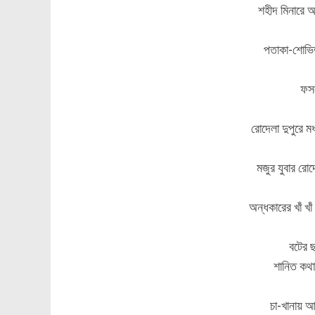
শহীদ মিনারে অ
পতাকা-শোভিত
ফসল
রোদেলা দুপুরে মধ
মজুর যুবার রোদ
অন্ধকারের খাঁ খা
বটের ছা
শানিত কথ
চা-খানায় 