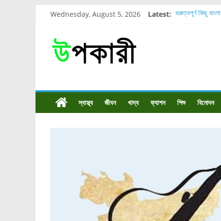
Wednesday, August 5, 2026
Latest:
গুরুত্বপূর্ণ কিছু বাংল
শরীরের কোন অংশে 
নাসাল টিউব কতদিন র
রোগীর পিঠ, কোমর এ
পার্সিমন ফলের স্বাস্
স্বাস্থ্য
জীবন
খাদ্য
ফ্যাশন
শিশু
বিনোদন