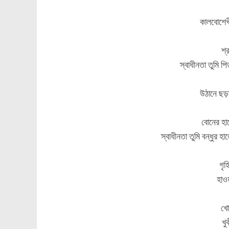
কালবোশেখ
শ্
স্বাধীনতা তুমি 
উঠানে ছড়া
বোনের হা
স্বাধীনতা তুমি বন্ধুর 
গৃহ
হাওয
খো
খু