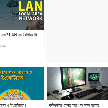
বলে? LAN এর বৈশিষ্ট্য কী
2022
দ বাংলা ও ইংরেজিতে।
কম্পিউটার কেনার আগে যা জানা দরকার।