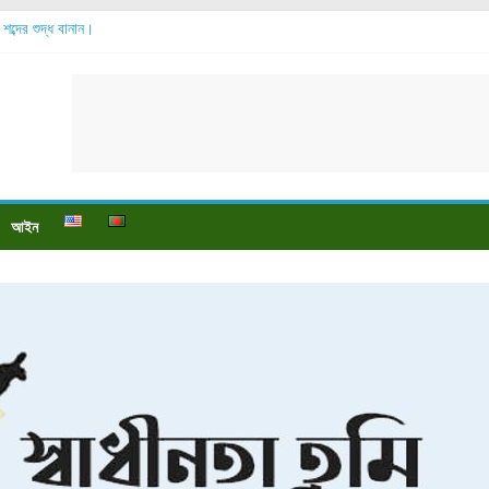
া শব্দের শুদ্ধ বানান।
বেডসোর বেশি হয়?
াখা যায়?
বং পায়ে বেডসোর দেখা গেলে করণীয় কি?
থ্য ও পুষ্টি উপকারিতা।
আইন