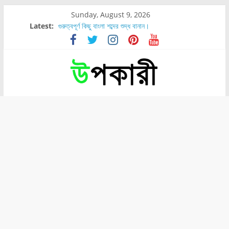
Sunday, August 9, 2026
Latest:
গুরুত্বপূর্ণ কিছু বাংলা শব্দের শুদ্ধ বানান।
শরীরের কোন অংশে বেডসোর বেশি হয়?
নাসাল টিউব কতদিন রাখা যায়?
রোগীর পিঠ, কোমর এবং পায়ে বেডসোর দেখা গেলে করণীয় কি?
পার্সিমন ফলের স্বাস্থ্য ও পুষ্টি উপকারিতা।