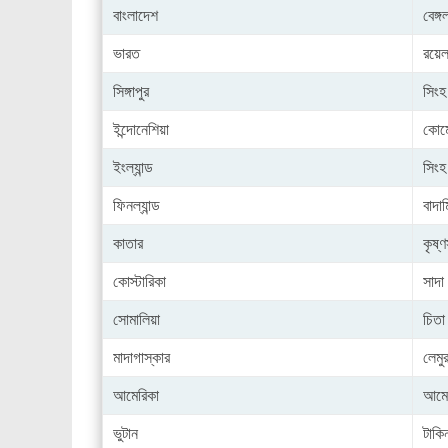
বাংলাদেশ
বেঙ্গ
ভারত
রয়েল
সিঙ্গাপুর
সিংহ
ইন্দোনেশিয়া
কোম
ইংল্যান্ড
সিংহ
ফিনল্যান্ড
বাদাম
কাতার
কৃষ্
কোস্টারিকা
সাদা
সোমালিয়া
চিতা
মাদাগাস্কার
লেমু
আমেরিকা
আমে
ভুটান
টাকি