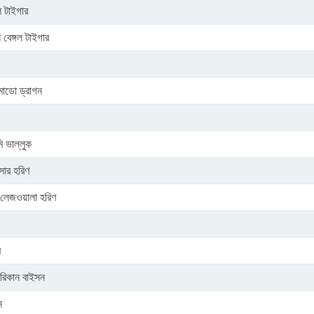
ল টাইগার
 বেঙ্গল টাইগার
োডো ড্রাগন
ি ভাল্লুক
ণসার হরিণ
 লেজওয়ালা হরিণ
র
রিকান বাইসন
ন