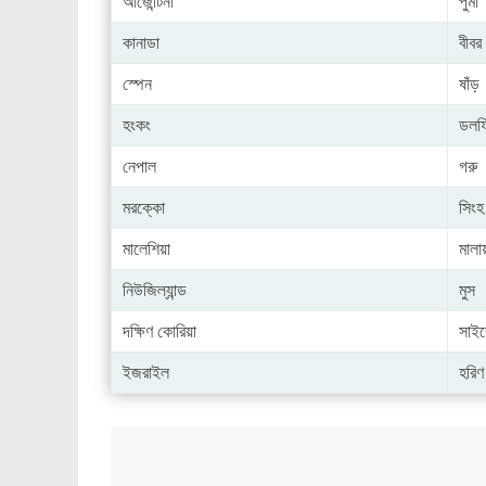
আর্জেন্টিনা
পুমা
কানাডা
বীবর
স্পেন
ষাঁড়
হংকং
ডলফ
নেপাল
গরু
মরক্কো
সিংহ
মালেশিয়া
মালা
নিউজিল্যান্ড
মুস
দক্ষিণ কোরিয়া
সাইব
ইজরাইল
হরিণ