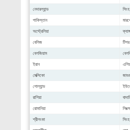
নেদারল্যান্ড
সিংহ
পাকিস্তান
মারখ
অস্ট্রেলিয়া
ক্যাঙ্
বেলিজ
টিপর
বেলজিয়াম
বেলজ
ইরান
এশিয
মেক্সিকো
জাগু
পোল্যান্ড
ইউরো
রাশিয়া
বাদাম
রোমানিয়া
লিংক্স
শ্রীলংকা
সিংহ