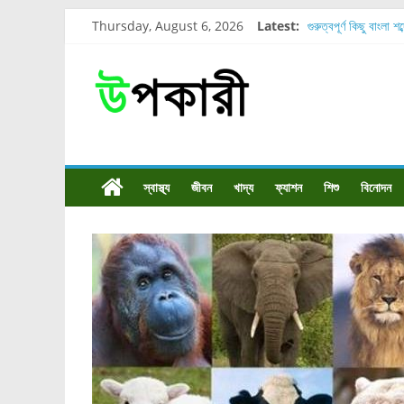
Thursday, August 6, 2026
Latest:
গুরুত্বপূর্ণ কিছু বাংলা শ
শরীরের কোন অংশে বেড
নাসাল টিউব কতদিন রাখা
রোগীর পিঠ, কোমর এবং
পার্সিমন ফলের স্বাস্থ্য 
স্বাস্থ্য
জীবন
খাদ্য
ফ্যাশন
শিশু
বিনোদন