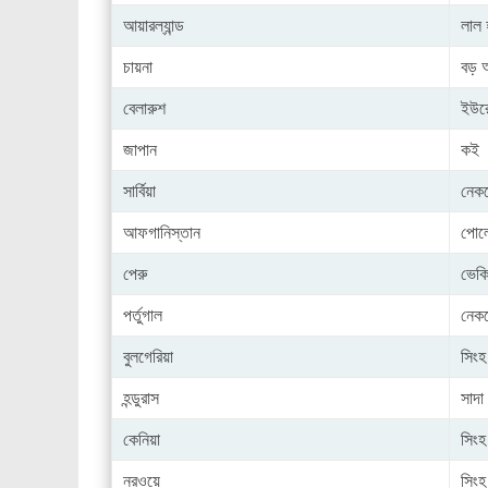
আয়ারল্যান্ড
লাল 
চায়না
বড় 
বেলারুশ
ইউরো
জাপান
কই
সার্বিয়া
নেক
আফগানিস্তান
পোল
পেরু
ভেক
পর্তুগাল
নেক
বুলগেরিয়া
সিংহ
হন্ডুরাস
সাদা
কেনিয়া
সিংহ
নরওয়ে
সিংহ