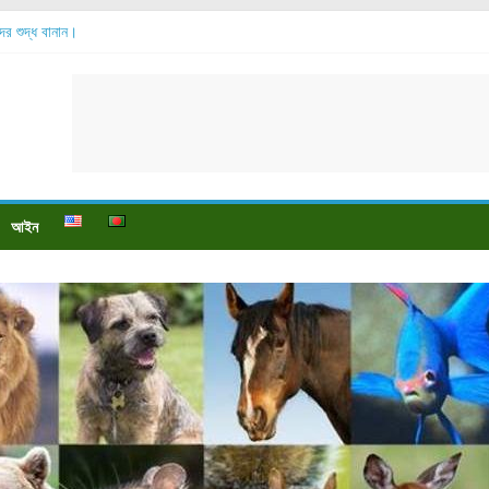
ব্দের শুদ্ধ বানান।
সোর বেশি হয়?
 যায়?
 পায়ে বেডসোর দেখা গেলে করণীয় কি?
ও পুষ্টি উপকারিতা।
আইন