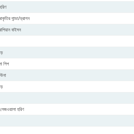
হরিণ
আকৃতির পান্ডা/ড্রাগন
পিয়ান বাইসন
ড়ে
ো শিপ
িউনা
ড়ে
 লেজওয়ালা হরিণ