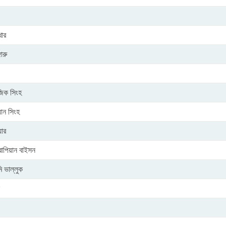
োর
গারু
িক সিংহ
়ান সিংহ
য়ার
পিয়ান বাইসন
ি ভাল্লুক