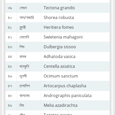
৩৯
সেগুন
Tectona grandis
৪০
শাল/গজারি
Shorea robusta
৪১
সুন্দরী
Heritiera fomes
৪২
মেহগনি
Swietenia mahagoni
৪৩
শিশু
Dulbergia sissoo
৪৪
বাসক
Adhatoda vasica
৪৫
থানকুনি
Centella asiatica
৪৬
তুলসী
Ocimum sanctum
৪৭
চাপালিশ
Artocarpus chaplasha
৪৮
কালমেঘ
Andrographis paniculata
৪৯
নিম
Melia azadirachta