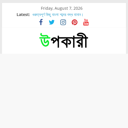
Friday, August 7, 2026
Latest:
গুরুত্বপূর্ণ কিছু বাংলা শব্দের শুদ্ধ বানান।
শরীরের কোন অংশে বেডসোর বেশি হয়?
নাসাল টিউব কতদিন রাখা যায়?
রোগীর পিঠ, কোমর এবং পায়ে বেডসোর দেখা গেলে করণীয় কি?
পার্সিমন ফলের স্বাস্থ্য ও পুষ্টি উপকারিতা।