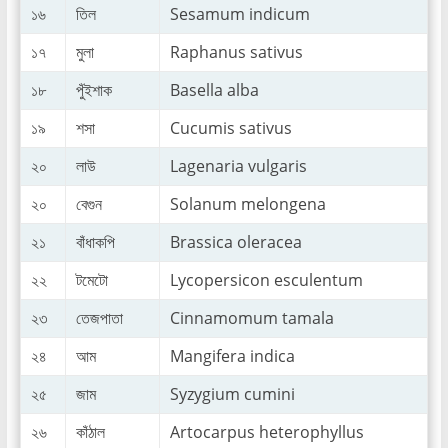
১৬
তিল
Sesamum indicum
১৭
মুলা
Raphanus sativus
১৮
পুঁইশাক
Basella alba
১৯
শসা
Cucumis sativus
২০
লাউ
Lagenaria vulgaris
২০
বেগুন
Solanum melongena
২১
বাঁধাকপি
Brassica oleracea
২২
টমেটো
Lycopersicon esculentum
২৩
তেজপাতা
Cinnamomum tamala
২৪
আম
Mangifera indica
২৫
জাম
Syzygium cumini
২৬
কাঁঠাল
Artocarpus heterophyllus