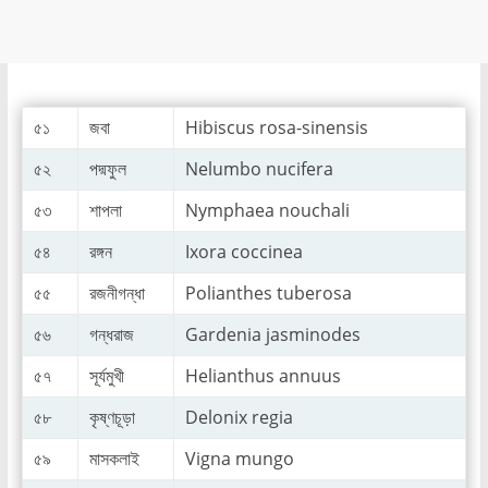
৫১
জবা
Hibiscus rosa-sinensis
৫২
পদ্মফুল
Nelumbo nucifera
৫৩
শাপলা
Nymphaea nouchali
৫৪
রঙ্গন
Ixora coccinea
৫৫
রজনীগন্ধা
Polianthes­ tuberosa
৫৬
গন্ধরাজ
Gardenia jasminodes
৫৭
সূর্যমুখী
Helianthus annuus
৫৮
কৃষ্ণচূড়া
Delonix regia
৫৯
মাসকলাই
Vigna mungo