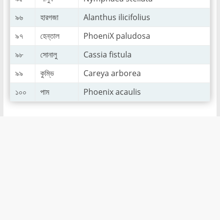
৯৬
হারগজা
Alanthus ilicifolius
৯৭
হেন্তাল
PhoeniX paludosa
৯৮
সোনালু
Cassia fistula
৯৯
কুম্ভি
Careya arborea
১০০
পাম
Phoenix acaulis