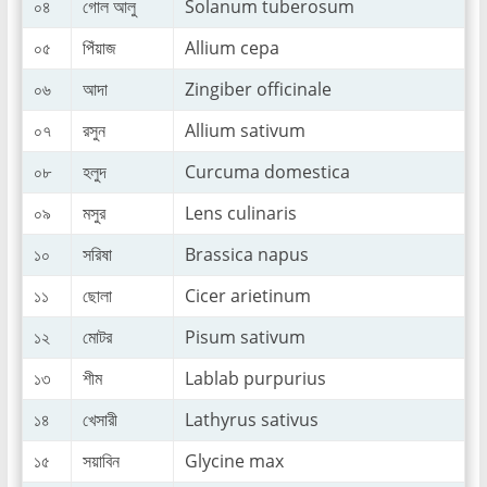
০৪
গোল আলু
Solanum tuberosum
০৫
পিঁয়াজ
Allium cepa
০৬
আদা
Zingiber officinale
০৭
রসুন
Allium sativum
০৮
হলুদ
Curcuma domestica
০৯
মসুর
Lens culinaris
১০
সরিষা
Brassica napus
১১
ছোলা
Cicer arietinum
১২
মোটর
Pisum sativum
১৩
শীম
Lablab purpurius
১৪
খেসারী
Lathyrus sativus
১৫
সয়াবিন
Glycine max