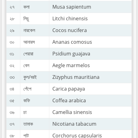
২৭
কলা
Musa sapientum
২৮
লিচু
Litchi chinensis
২৯
নারকেল
Cocos nucifera
৩০
আনারস
Ananas comosus
৩১
পেয়ারা
Psidium guajava
৩২
বেল
Aegle marmelos
৩৩
কুল/বরই
Zizyphus mauritiana
৩৪
পেঁপে
Carica papaya
৩৫
কফি
Coffea arabica
৩৬
চা
Camellia sinensis
৩৭
তামাক
Nicotiana tabacum
৩৮
পাট
Corchorus capsularis