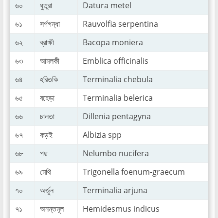
৬০
ধুতুরা
Datura metel
৬১
সর্পগন্ধা
Rauvolfia serpentina
৬২
ব্রাক্ষী
Bacopa moniera
৬৩
আমলকী
Emblica officinalis
৬৪
হরিতকি
Terminalia chebula
৬৫
বহেড়া
Terminalia belerica
৬৬
চালতা
Dillenia pentagyna
৬৭
কড়ই
Albizia spp
৬৮
পদ্ম
Nelumbo nucifera
৬৯
মেথি
Trigonella foenum-graecum
৭০
অর্জুন
Terminalia arjuna
৭১
অনন্তমূল
Hemidesmus indicus