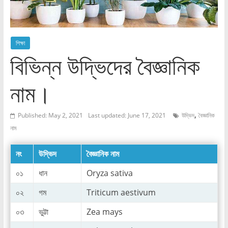
শিক্ষা
বিভিন্ন উদ্ভিদের বৈজ্ঞানিক
নাম।
,
Published: May 2, 2021
Last updated: June 17, 2021
উদ্ভিদ
বৈজ্ঞানিক
নাম
নং
উদ্ভিদ
বৈজ্ঞানিক নাম
০১
ধান
Oryza sativa
০২
গম
Triticum aestivum
০৩
ভুট্টা
Zea mays