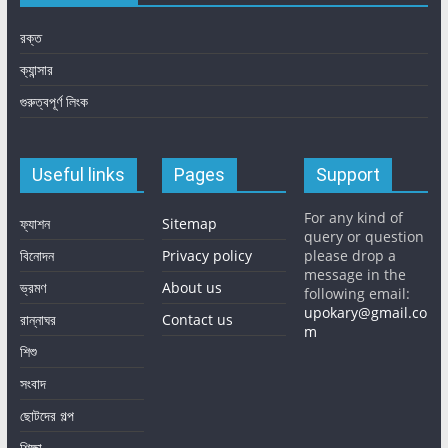
রক্ত
ক্যান্সার
গুরুত্বপূর্ণ লিংক
Useful links
Pages
Support
For any kind of
ফ্যাশন
Sitemap
query or question
বিনোদন
Privacy policy
please drop a
message in the
ভ্রমণ
About us
following email:
upokary@gmail.co
রান্নাঘর
Contact us
m
শিশু
সংবাদ
ছোটদের গল্প
শিক্ষা