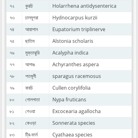
৭২
কুরচি
Holarrhena antidysenterica
৭৩
চালমুগরা
Hydnocarpus kurzii
৭৪
আয়াপান
Eupatorium triplinerve
৭৫
ছাতিম
Alstonia scholaris
৭৬
মুক্তাঝুরি
Acalypha indica
৭৭
আপাঙ
Achyranthes aspera
৭৮
শতমূলী
sparagus racemosus
৭৯
বাবচি
Cullen corylifolia
৮০
গোলপাতা
Nypa fruticans
৮১
গেওয়া
Excocearia agallocha
৮২
কেওড়া
Sonnerata species
৮৩
ট্রি-ফার্ন
Cyathaea species