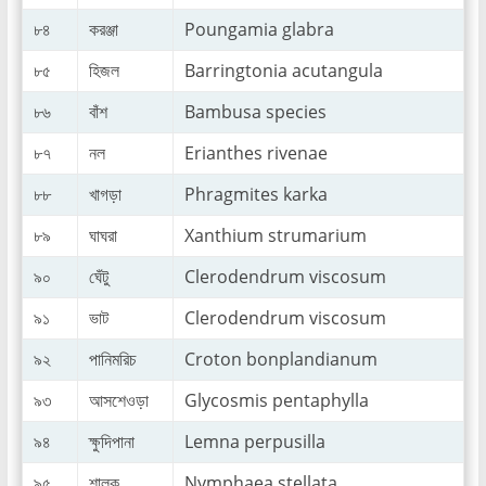
৮৪
করঞ্জা
Poungamia glabra
৮৫
হিজল
Barringtonia acutangula
৮৬
বাঁশ
Bambusa species
৮৭
নল
Erianthes rivenae
৮৮
খাগড়া
Phragmites karka
৮৯
ঘাঘরা
Xanthium strumarium
৯০
ঘেঁটু
Clerodendrum viscosum
৯১
ভাট
Clerodendrum viscosum
৯২
পানিমরিচ
Croton bonplandianum
৯৩
আসশেওড়া
Glycosmis pentaphylla
৯৪
ক্ষুদিপানা
Lemna perpusilla
৯৫
শালুক
Nymphaea stellata