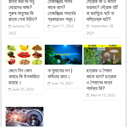
রান্না করা কি শুধু
তেজস্ক্রিয় পদার্থ
স্ট্রোক কী ও কতটা
মেয়েদের কাজ?
কাকে বলে?
ভয়াবহ? স্ট্রোক হার্ট
পুরুষ মানুষের কি
তেজস্ক্রিয় পদার্থের
বা হৃদপিন্ডে ঘটে না
রান্না শেখা উচিত?
প্রকারভেদ সমূহ।
মস্তিষ্কে ঘটে?
January 19,
April 11, 2022
September 28,
2022
2021
জেনে নিন কোন
না ঘুমানোর দল |
ছত্রাক ও শৈবাল
খাবারে কি উপকারিতা
কবিতার খাতা।
কাকে বলে? ছত্রাক
রয়েছে।
ও শৈবালের মধ্যে
June 10, 2021
পার্থক্য কি?
June 25, 2022
March 15, 2022