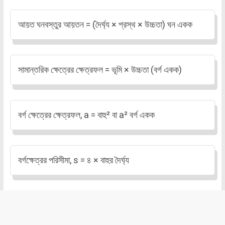
আয়ত ঘনবস্তুর আয়তন = (দৈর্ঘ্য × প্রস্থ × উচ্চতা) ঘন একক
সামান্তরিক ক্ষেত্রের ক্ষেত্রফল = ভূমি × উচ্চতা (বর্গ একক)
বর্গ ক্ষেত্রের ক্ষেত্রফল, a = বাহু² বা a² বর্গ একক
বর্গক্ষেত্রর পরিসীমা, s = ৪ × বাহুর দৈর্ঘ্য