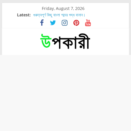
Friday, August 7, 2026
Latest:
গুরুত্বপূর্ণ কিছু বাংলা শব্দের শুদ্ধ বানান।
শরীরের কোন অংশে বেডসোর বেশি হয়?
নাসাল টিউব কতদিন রাখা যায়?
রোগীর পিঠ, কোমর এবং পায়ে বেডসোর দেখা গেলে করণীয় কি?
পার্সিমন ফলের স্বাস্থ্য ও পুষ্টি উপকারিতা।