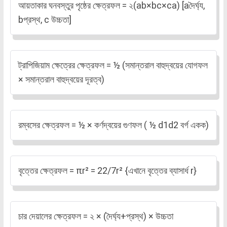
আয়তাকার ঘনবস্তুর পৃষ্ঠের ক্ষেত্রফল = ২(ab×bc×ca) [aদৈর্ঘ্য,
bপ্রস্থ, c উচ্চতা]
ট্রাপিজিয়াম ক্ষেত্রের ক্ষেত্রফল = ½ (সমান্তরাল বাহুদ্বয়ের যোগফল
× সমান্তরাল বাহুদ্বয়ের দূরত্ব)
রম্বসের ক্ষেত্রফল = ½ × কর্ণদ্বয়ের গুণফল ( ½ d1d2 বর্গ একক)
বৃত্তের ক্ষেত্রফল = πr² = 22/7r² {এখানে বৃত্তের ব্যাসার্ধ r}
চার দেয়ালের ক্ষেত্রফল = ২ × (দৈর্ঘ্য+প্রস্থ) × উচ্চতা