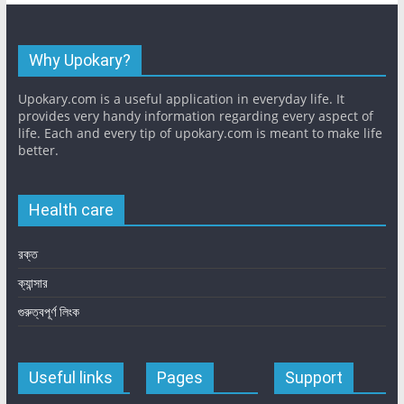
Why Upokary?
Upokary.com is a useful application in everyday life. It
provides very handy information regarding every aspect of
life. Each and every tip of upokary.com is meant to make life
better.
Health care
রক্ত
ক্যান্সার
গুরুত্বপূর্ণ লিংক
Useful links
Pages
Support