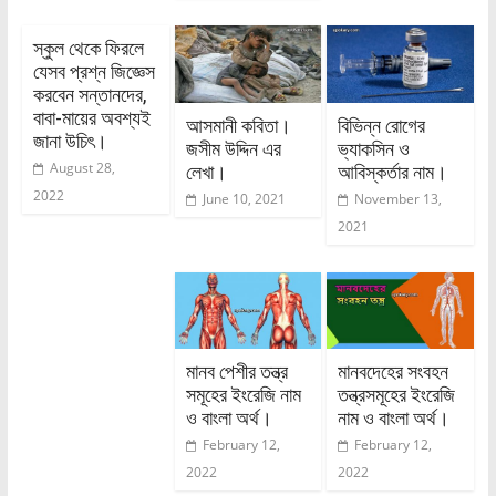
স্কুল থেকে ফিরলে
যেসব প্রশ্ন জিজ্ঞেস
করবেন সন্তানদের,
বাবা-মায়ের অবশ্যই
আসমানী কবিতা।
বিভিন্ন রোগের
জানা উচিৎ।
জসীম উদ্দিন এর
ভ্যাকসিন ও
August 28,
লেখা।
আবিস্কর্তার নাম।
2022
June 10, 2021
November 13,
2021
মানব পেশীর তন্ত্র
মানবদেহের সংবহন
সমূহের ইংরেজি নাম
তন্ত্রসমূহের ইংরেজি
ও বাংলা অর্থ।
নাম ও বাংলা অর্থ।
February 12,
February 12,
2022
2022