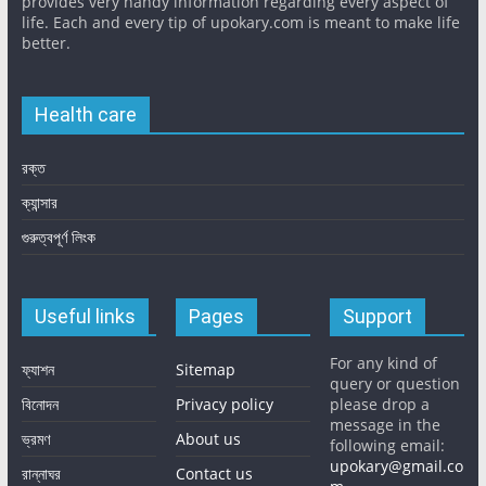
provides very handy information regarding every aspect of
life. Each and every tip of upokary.com is meant to make life
better.
Health care
রক্ত
ক্যান্সার
গুরুত্বপূর্ণ লিংক
Useful links
Pages
Support
For any kind of
ফ্যাশন
Sitemap
query or question
বিনোদন
Privacy policy
please drop a
message in the
ভ্রমণ
About us
following email:
upokary@gmail.co
রান্নাঘর
Contact us