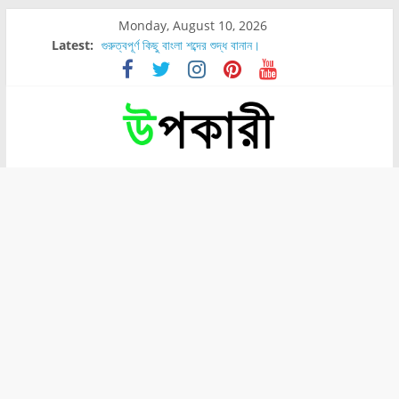
Monday, August 10, 2026
Latest:
গুরুত্বপূর্ণ কিছু বাংলা শব্দের শুদ্ধ বানান।
শরীরের কোন অংশে বেডসোর বেশি হয়?
নাসাল টিউব কতদিন রাখা যায়?
রোগীর পিঠ, কোমর এবং পায়ে বেডসোর দেখা গেলে করণীয় কি?
পার্সিমন ফলের স্বাস্থ্য ও পুষ্টি উপকারিতা।