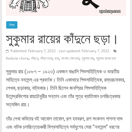
শিক্ষা
সুকুমার রায়ের কাঁদুনে ছড়া।
Published: February 7, 2022
Last updated: February 7, 2022
,
,
,
,
,
,
Kadune chora
কাঁদুনে
কাঁদুনে ছড়া
ছড়া
বাংলার সেরা ছড়া
সুকুমার রায়
সুকুমার রায়ের ছড়া
সুকুমার রায় (১৮৮৭ – ১৯২৩) একজন বাঙালি শিশুসাহিত্যিক ও ভারতীয়
সাহিত্যে ননসেন্স্ এর প্রবর্তক। তিনি একাধারে শিশুসাহিত্যিক, রম্যরচনাকার,
লেখক, ছড়াকার, নাট্যকার। তিনি ছিলেন জনপ্রিয় শিশুসাহিত্যিক
উপেন্দ্রকিশোর রায়চৌধুরীর সন্তান এবং তাঁর পুত্র খ্যাতিমান চলচ্চিত্রকার
সত্যজিৎ রায়।
তাঁর লেখা কবিতার বই আবোল তাবোল, গল্প হযবরল, গল্প সংকলন পাগলা দাশু
এবং নাটক চলচ্চিত্তচঞ্চরী বিশ্বসাহিত্যে সর্বযুগের সেরা “ননসেন্স” ধরণের