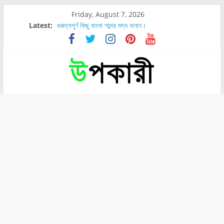
Friday, August 7, 2026
Latest:
গুরুত্বপূর্ণ কিছু বাংলা শব্দের শুদ্ধ বানান।
শরীরের কোন অংশে বেডসোর বেশি হয়?
নাসাল টিউব কতদিন রাখা যায়?
রোগীর পিঠ, কোমর এবং পায়ে বেডসোর দেখা গেলে করণীয় কি?
পার্সিমন ফলের স্বাস্থ্য ও পুষ্টি উপকারিতা।