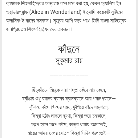
ব্যঙ্গাত্মক শিশুসাহিত্যের অন্যতম বলে মনে করা হয়, কেবল অ্যালিস ইন
ওয়ান্ডারল্যান্ড (Alice in Wonderland) ইত্যাদি কয়েকটি মুষ্টিমেয়
ক্লাসিক-ই যাদের সমকক্ষ। মৃত্যুর আশি বছর পরও তিনি বাংলা সাহিত্যের
জনপ্রিয়তম শিশুসাহিত্যিকদের একজন।
কাঁদুনে
সুকুমার রায়
—————————
ছিঁচ্কাঁদুনে মিচ্‌কে যারা শস্তা কেঁদে নাম কেনে,
ঘ্যাঁঙায় শুধু ঘ্যানর ঘ্যানর ঘ্যানঘ্যানে আর প্যানপ‌্যানে—
কুঁকিয়ে কাঁদে ক্ষিদের সময়, ফুঁপিয়ে কাঁদে ধম্‌কালে,
কিম্বা হঠাৎ লাগলে ব্যথা, কিম্বা ভয়ে চমকালে;
অল্পে হাসে অল্পে কাঁদে, কান্না থামায় অল্পেতেই,
মায়ের আদর দুধের বোতল কিম্বা দিদির গল্পেতেই—