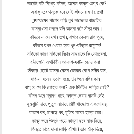
তারেই বলি মিথ্যে কাঁদন; আসল কান্না শুন্‌বে কে?
অবাক্‌ হবে থম্‌কে রবে সেই কাঁদনের গুণ দেখে!
নন্দঘোষের পাশের বাড়ি বুথ্ সাহেবের বাচ্চাটার
কান্নাখানা শুনলে বলি কান্না বটে সাঁচ্চা তার।
কাঁদবে না সে যখন তখন, রাখবে কেবল রাগ পুষে,
কাঁদবে যখন খেয়াল হবে খুন-কাঁদুনে রাক্ষুসে!
নাইকো কারণ নাইকো বিচার মাঝরাতে কি ভোরবেলা,
হঠাৎ শুনি অর্থবিহীন আকাশ-ফাটন জোর গলা।
হাঁকড়ে ছোটে কান্না যেমন জোয়ার বেগে নদীর বান,
বাপ-মা বসেন হতাশ হয়ে, শব্দ শুনে বধির কান।
বাস্‌ রে সে কি লোহার গলা? এক মিনিটও শান্তি নেই?
কাঁদন ঝরে শ্রাবণ ধারে, ক্ষান্ত দেবার নামটি নেই!
ঝুমঝুমি দাও, পুতুল নাচাও, মিষ্টি খাওয়াও একশোবার,
বাতাস কর, চাপড়ে ধর, ফুটবে নাকো হাস্য তার।
কান্নাভরে উল্‌টে পড়ে কান্না ঝরে নাক দিয়ে,
গিল্‌তে চাহে দালানবাড়ি হাঁ’খানি তার হাঁক্ দিয়ে,