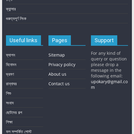
ক্যান্সার
গুরুত্বপূর্ণ লিংক
Useful links
Pages
Support
For any kind of
ফ্যাশন
Sitemap
query or question
বিনোদন
Privacy policy
please drop a
message in the
ভ্রমণ
About us
following email:
upokary@gmail.co
রান্নাঘর
Contact us
m
শিশু
সংবাদ
ছোটদের গল্প
শিক্ষা
ফল সম্পর্কিত পোস্ট