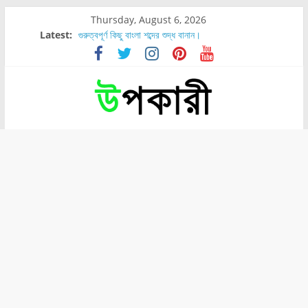
Thursday, August 6, 2026
Latest:
গুরুত্বপূর্ণ কিছু বাংলা শব্দের শুদ্ধ বানান।
শরীরের কোন অংশে বেডসোর বেশি হয়?
নাসাল টিউব কতদিন রাখা যায়?
রোগীর পিঠ, কোমর এবং পায়ে বেডসোর দেখা গেলে করণীয় কি?
পার্সিমন ফলের স্বাস্থ্য ও পুষ্টি উপকারিতা।