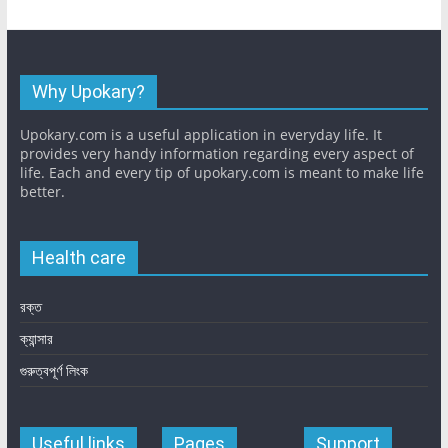
Why Upokary?
Upokary.com is a useful application in everyday life. It
provides very handy information regarding every aspect of
life. Each and every tip of upokary.com is meant to make life
better.
Health care
রক্ত
ক্যান্সার
গুরুত্বপূর্ণ লিংক
Useful links
Pages
Support