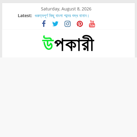
Saturday, August 8, 2026
Latest:
গুরুত্বপূর্ণ কিছু বাংলা শব্দের শুদ্ধ বানান।
শরীরের কোন অংশে বেডসোর বেশি হয়?
নাসাল টিউব কতদিন রাখা যায়?
রোগীর পিঠ, কোমর এবং পায়ে বেডসোর দেখা গেলে করণীয় কি?
পার্সিমন ফলের স্বাস্থ্য ও পুষ্টি উপকারিতা।