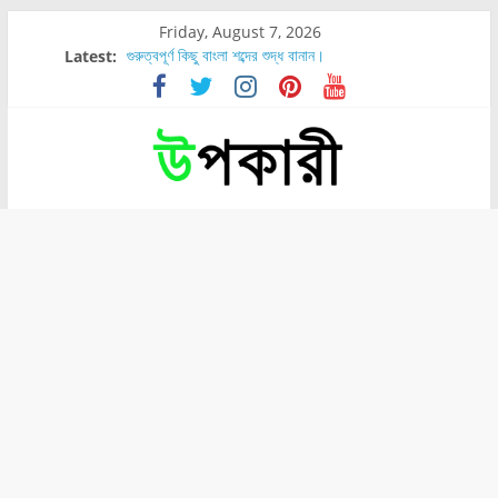
Friday, August 7, 2026
Latest:
গুরুত্বপূর্ণ কিছু বাংলা শব্দের শুদ্ধ বানান।
শরীরের কোন অংশে বেডসোর বেশি হয়?
নাসাল টিউব কতদিন রাখা যায়?
রোগীর পিঠ, কোমর এবং পায়ে বেডসোর দেখা গেলে করণীয় কি?
পার্সিমন ফলের স্বাস্থ্য ও পুষ্টি উপকারিতা।