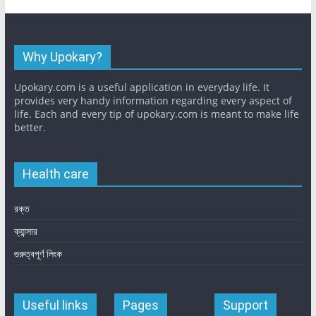
Why Upokary?
Upokary.com is a useful application in everyday life. It
provides very handy information regarding every aspect of
life. Each and every tip of upokary.com is meant to make life
better.
Health care
রক্ত
ক্যান্সার
গুরুত্বপূর্ণ লিংক
Useful links
Pages
Support