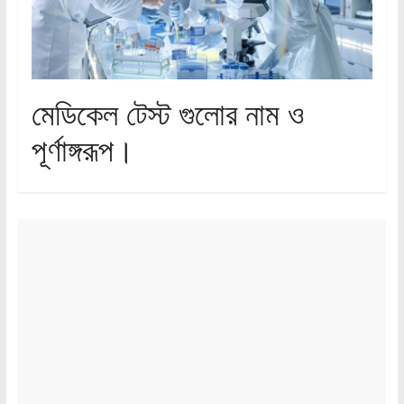
মেডিকেল টেস্ট গুলোর নাম ও
পূর্ণাঙ্গরূপ।