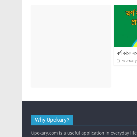
বর্ণ কাকে ব
February
Why Upokary?
Upokary.com is a useful application in everyday life.