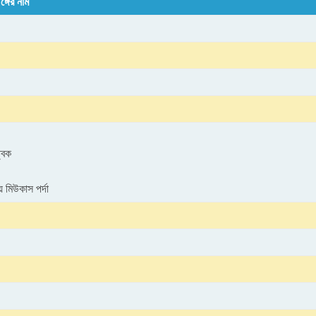
ঙ্গের নাম
্বক
 মিউকাস পর্দা