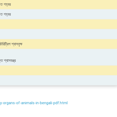
ত গহ্বর
ত গহ্বর
রিট্রিপ শ্বাসবৃক্ষ
ত শ্বাসযন্ত্র
ry-organs-of-animals-in-bengali-pdf.html