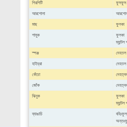
গিরগিটি
ফুসফুস
আরশোলা
আরশোল
মাছ
ফুলকা
শামুক
ফুলকা
ম্যান্টল প
স্পঞ্জ
দেহতল
হাইড্রা
দেহতল
কেঁচো
দেহত্ব
জোঁক
দেহত্ব
ঝিনুক
ফুলকা
ম্যান্টল প
ব্যাঙাচি
বহিঃফুল
অন্তঃফ