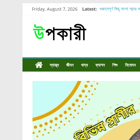
Friday, August 7, 2026
Latest:
গুরুত্বপূর্ণ কিছু বাংলা শব্দের 
শরীরের কোন অংশে বেডসোর 
নাসাল টিউব কতদিন রাখা যায
রোগীর পিঠ, কোমর এবং পায়
পার্সিমন ফলের স্বাস্থ্য ও পুষ
স্বাস্থ্য
জীবন
খাদ্য
ফ্যাশন
শিশু
বিনোদন