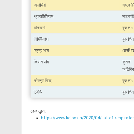
অ্যামিবা
সংকোচি
প্যারামিসিয়াম
সংকোচি
মাকড়শা
বুক লাং
লিমিউলাস
বুক গিল
সমুদ্র শসা
রেসপিরেট
জিওল মাছ
ফুলকা
অতিরিক্
কাঁকড়া বিছে
বুক লাং
চিংড়ি
বুক গিল
রেফারেন্স:
https://www.kolom.in/2020/04/list-of-respirato