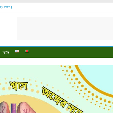
শুদ্ধ বানান।
বেশি হয়?
়?
ে বেডসোর দেখা গেলে করণীয় কি?
্টি উপকারিতা।
আইন