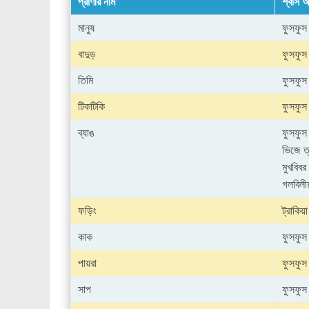
প্রাণীর নাম
শ্বাস অ
মানুষ
ফুসফুস
বাদুড়
ফুসফুস
তিমি
ফুসফুস
টিকটিকি
ফুসফুস
ব্যাঙ
ফুসফুস
ভিজে ত
মুখবিবর
গলবিলীয়
ফড়িং
ট্রাকিয়া
কাক
ফুসফুস
পায়রা
ফুসফুস
সাপ
ফুসফুস