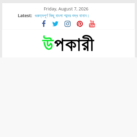
Friday, August 7, 2026
Latest:
গুরুত্বপূর্ণ কিছু বাংলা শব্দের শুদ্ধ বানান।
শরীরের কোন অংশে বেডসোর বেশি হয়?
নাসাল টিউব কতদিন রাখা যায়?
রোগীর পিঠ, কোমর এবং পায়ে বেডসোর দেখা গেলে করণীয় কি?
পার্সিমন ফলের স্বাস্থ্য ও পুষ্টি উপকারিতা।