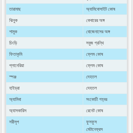
তারামাছ
অ্যামিবোসাইট কোষ
ঝিনুক
কেবারের অঙ্গ
শামুক
বোজেনাসের অঙ্গ
চিংড়ি
সবুজ গ্রন্থি
ফিতাকৃমি
ফ্লেম কোষ
প্লানেরিয়া
ফ্লেম কোষ
স্পঞ্জ
দেহতল
হাইড্রা
দেহতল
অ্যামিবা
সংকোচী গহ্বর
অ্যাসকারিস
রেনেট কোষ
সরীসৃপ
ফুসফুস
মেটানেফ্রস