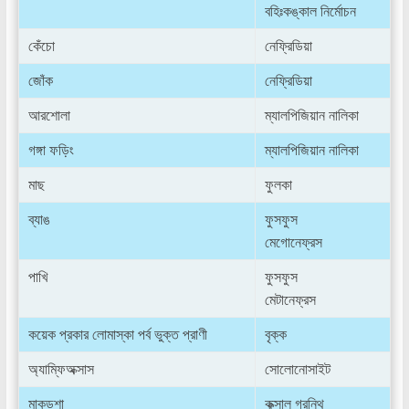
বহিঃকঙ্কাল নির্মোচন
কেঁচো
নেফ্রিডিয়া
জোঁক
নেফ্রিডিয়া
আরশোলা
ম্যালপিজিয়ান নালিকা
গঙ্গা ফড়িং
ম্যালপিজিয়ান নালিকা
মাছ
ফুলকা
ব্যাঙ
ফুসফুস
মেগোনেফ্রস
পাখি
ফুসফুস
মেটানেফ্রস
কয়েক প্রকার লোমাস্কা পর্ব ভুক্ত প্রাণী
বৃক্ক
অ্যাম্ফিঅক্সাস
সোলোনোসাইট
মাকড়শা
কক্সাল গ্রন্থি