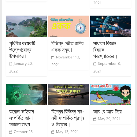
2021
পৃথিবীর কয়েকটি
বিভিন্ন ভৌত রাশির
সাধারন বিজ্ঞান
উল্লেখযোগ্য
একক সমূহ।
বিষয়ক
উপসাগর।
প্রশ্নোত্তর।
November 13,
January 20,
September 3,
2021
2022
2021
করোনা ভাইরাস
বিশ্বের বিভিন্ন নদ-
আয় রে আয় টিয়ে
সম্পর্কিত জানা
নদী সম্পর্কিত প্রশ্ন
May 29, 2021
অজানা তথ্য
ও উত্তর।
October 23,
May 13, 2021