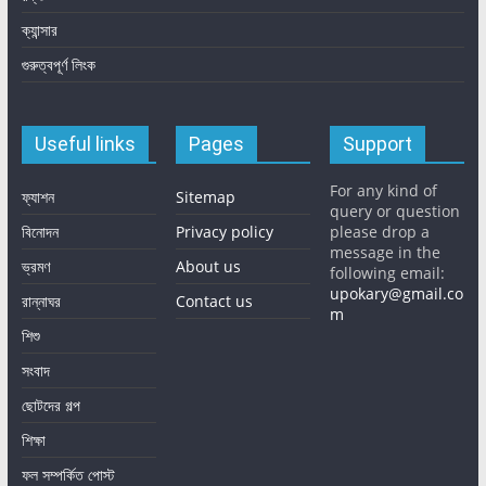
ক্যান্সার
গুরুত্বপূর্ণ লিংক
Useful links
Pages
Support
For any kind of
ফ্যাশন
Sitemap
query or question
বিনোদন
Privacy policy
please drop a
message in the
ভ্রমণ
About us
following email:
upokary@gmail.co
রান্নাঘর
Contact us
m
শিশু
সংবাদ
ছোটদের গল্প
শিক্ষা
ফল সম্পর্কিত পোস্ট