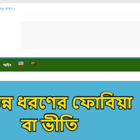
শুদ্ধ বানান।
বেশি হয়?
়?
ে বেডসোর দেখা গেলে করণীয় কি?
্টি উপকারিতা।
আইন