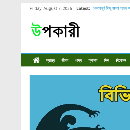
Friday, August 7, 2026
Latest:
গুরুত্বপূর্ণ কিছু বাংলা শব্দের 
শরীরের কোন অংশে বেডসোর 
নাসাল টিউব কতদিন রাখা যায
রোগীর পিঠ, কোমর এবং পায়
পার্সিমন ফলের স্বাস্থ্য ও পুষ
স্বাস্থ্য
জীবন
খাদ্য
ফ্যাশন
শিশু
বিনোদন